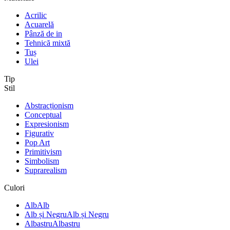
Acrilic
Acuarelă
Pânză de in
Tehnică mixtă
Tuș
Ulei
Tip
Stil
Abstracționism
Conceptual
Expresionism
Figurativ
Pop Art
Primitivism
Simbolism
Suprarealism
Culori
Alb
Alb
Alb și Negru
Alb și Negru
Albastru
Albastru