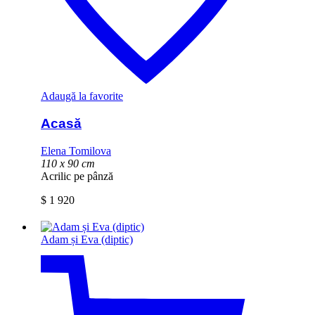
Adaugă la favorite
Acasă
Elena Tomilova
110 x 90 cm
Acrilic pe pânză
$
1 920
Adam și Eva (diptic)