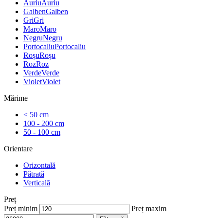
Auriu
Auriu
Galben
Galben
Gri
Gri
Maro
Maro
Negru
Negru
Portocaliu
Portocaliu
Roșu
Roșu
Roz
Roz
Verde
Verde
Violet
Violet
Mărime
< 50 cm
100 - 200 cm
50 - 100 cm
Orientare
Orizontală
Pătrată
Verticală
Preț
Preț minim
Preț maxim