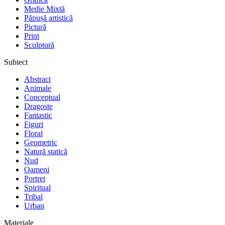
Medie Mixtă
Păpușă artistică
Pictură
Print
Sculptură
Subiect
Abstract
Animale
Conceptual
Dragoste
Fantastic
Figuri
Floral
Geometric
Natură statică
Nud
Oameni
Portret
Spiritual
Tribal
Urban
Materiale