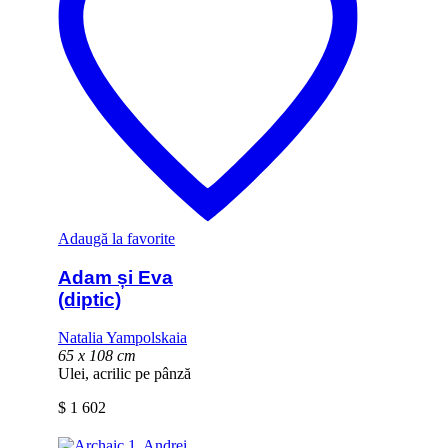
Adaugă la favorite
Adam și Eva
(diptic)
Natalia Yampolskaia
65 x 108 cm
Ulei, acrilic pe pânză
$
1 602