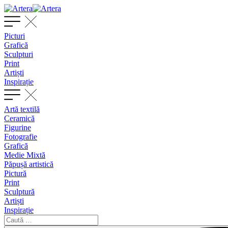
Picturi
Grafică
Sculpturi
Print
Artiști
Inspirație
Artă textilă
Ceramică
Figurine
Fotografie
Grafică
Medie Mixtă
Păpușă artistică
Pictură
Print
Sculptură
Artiști
Inspirație