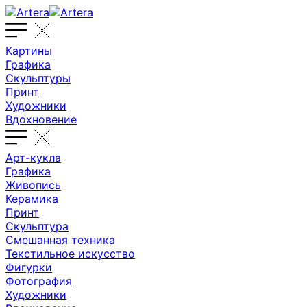
Картины
Графика
Скульптуры
Принт
Художники
Вдохновение
Арт-кукла
Графика
Живопись
Керамика
Принт
Скульптура
Смешанная техника
Текстильное искусство
Фигурки
Фотография
Художники