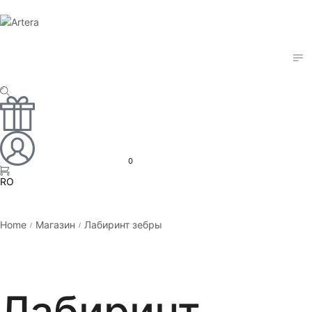
0
RO
EN
Home
Магазин
Лабиринт зебры
/
/
Лабиринт