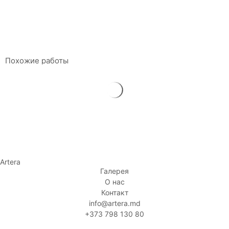
80 x 60 см
Акрил на холсте
$
1 680
Похожие работы
Artera
Галерея
О нас
Контакт
info@artera.md
+373 798 130 80