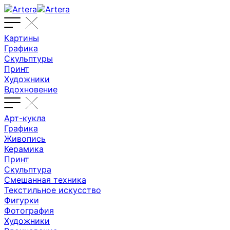
Картины
Графика
Скульптуры
Принт
Художники
Вдохновение
Арт-кукла
Графика
Живопись
Керамика
Принт
Скульптура
Смешанная техника
Текстильное искусство
Фигурки
Фотография
Художники