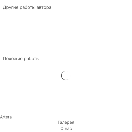
Другие работы автора
Алая буква
Елена Питерманн
120 x 80 см
Акрил на холсте
$
2 730
Похожие работы
Artera
Галерея
О нас