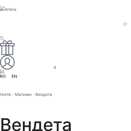
0
RO
EN
Home
Магазин
Вендета
/
/
Вендета