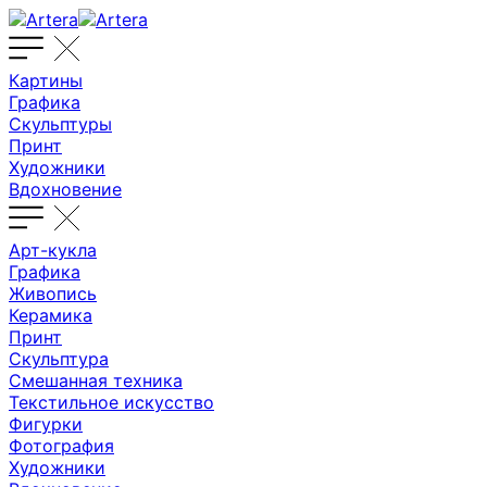
Картины
Графика
Скульптуры
Принт
Художники
Вдохновение
Арт-кукла
Графика
Живопись
Керамика
Принт
Скульптура
Смешанная техника
Текстильное искусство
Фигурки
Фотография
Художники