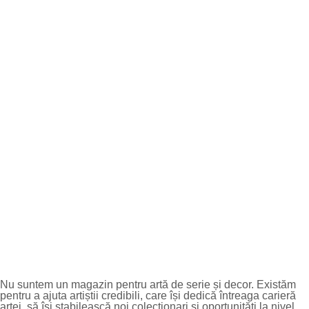
Nu suntem un magazin pentru artă de serie și decor. Existăm
pentru a ajuta artiștii credibili, care își dedică întreaga carieră
artei, să își stabilească noi colecționari și oportunități la nivel