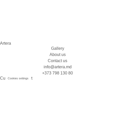
Artera
Gallery
About us
Contact us
info@artera.md
+373 798 130 80
Customer support
Cookies settings
FAQ
Delivery & Returns
Art Service
Commision art
Art Consulting
Gift Card