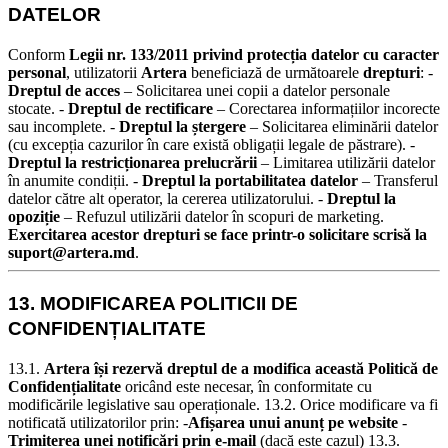
DATELOR
Conform
Legii nr. 133/2011 privind protecția datelor cu caracter
personal
, utilizatorii
Artera
beneficiază de următoarele
drepturi
:
-
Dreptul de acces
– Solicitarea unei copii a datelor personale
stocate. -
Dreptul de rectificare
– Corectarea informațiilor incorecte
sau incomplete. -
Dreptul la ștergere
– Solicitarea eliminării datelor
(cu excepția cazurilor în care există obligații legale de păstrare). -
Dreptul la restricționarea prelucrării
– Limitarea utilizării datelor
în anumite condiții. -
Dreptul la portabilitatea datelor
– Transferul
datelor către alt operator, la cererea utilizatorului. -
Dreptul la
opoziție
– Refuzul utilizării datelor în scopuri de marketing.
Exercitarea acestor drepturi se face printr-o solicitare scrisă la
suport@artera.md
.
13. MODIFICAREA POLITICII DE
CONFIDENȚIALITATE
13.1.
Artera își rezervă dreptul de a modifica această Politică de
Confidențialitate
oricând este necesar, în conformitate cu
modificările legislative sau operaționale.
13.2. Orice modificare va fi
notificată utilizatorilor prin: -
Afișarea unui anunț pe website
-
Trimiterea unei notificări prin e-mail
(dacă este cazul)
13.3.