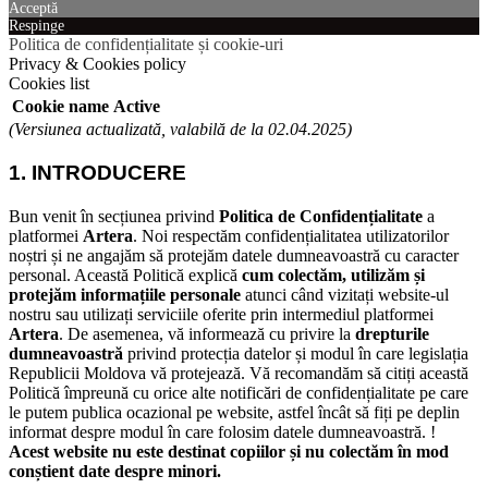
Acceptă
Respinge
Politica de confidențialitate și cookie-uri
Privacy & Cookies policy
Cookies list
Cookie name
Active
(Versiunea actualizată, valabilă de la 02.04.2025)
1. INTRODUCERE
Bun venit în secțiunea privind
Politica de Confidențialitate
a
platformei
Artera
. Noi respectăm confidențialitatea utilizatorilor
noștri și ne angajăm să protejăm datele dumneavoastră cu caracter
personal.
Această Politică explică
cum colectăm, utilizăm și
protejăm informațiile personale
atunci când vizitați website-ul
nostru sau utilizați serviciile oferite prin intermediul platformei
Artera
.
De asemenea, vă informează cu privire la
drepturile
dumneavoastră
privind protecția datelor și modul în care legislația
Republicii Moldova vă protejează.
Vă recomandăm să citiți această
Politică împreună cu orice alte notificări de confidențialitate pe care
le putem publica ocazional pe website, astfel încât să fiți pe deplin
informat despre modul în care folosim datele dumneavoastră.
!
Acest website nu este destinat copiilor și nu colectăm în mod
conștient date despre minori.