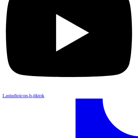
Lastudioicon-b-tiktok