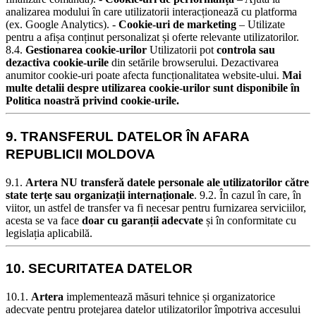
analizarea modului în care utilizatorii interacționează cu platforma
(ex. Google Analytics). -
Cookie-uri de marketing
– Utilizate
pentru a afișa conținut personalizat și oferte relevante utilizatorilor.
8.4.
Gestionarea cookie-urilor
Utilizatorii pot
controla sau
dezactiva cookie-urile
din setările browserului. Dezactivarea
anumitor cookie-uri poate afecta funcționalitatea website-ului.
Mai
multe detalii despre utilizarea cookie-urilor sunt disponibile în
Politica noastră privind cookie-urile.
9. TRANSFERUL DATELOR ÎN AFARA
REPUBLICII MOLDOVA
9.1.
Artera NU transferă datele personale ale utilizatorilor către
state terțe sau organizații internaționale
.
9.2. În cazul în care, în
viitor, un astfel de transfer va fi necesar pentru furnizarea serviciilor,
acesta se va face
doar cu garanții adecvate
și în conformitate cu
legislația aplicabilă.
10. SECURITATEA DATELOR
10.1.
Artera
implementează măsuri tehnice și organizatorice
adecvate pentru protejarea datelor utilizatorilor împotriva accesului