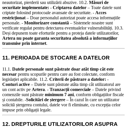
neautorizat, pierderii sau utilizării abuzive.
10.2.
Măsuri de
securitate implementate:
-
Criptarea datelor
– Toate datele sunt
criptate folosind protocoale avansate de securitate. -
Acces
restricționat
– Doar personalul autorizat poate accesa informațiile
personale. -
Monitorizare constantă
– Sistemele noastre sunt
verificate regulat pentru detectarea eventualelor vulnerabilități.
10.3.
Deși depunem toate eforturile pentru a proteja datele utilizatorilor,
Artera nu poate garanta securitatea absolută a informațiilor
transmise prin internet
.
11. PERIOADA DE STOCARE A DATELOR
11.1.
Datele personale sunt păstrate doar atât timp cât este
necesar
pentru scopurile pentru care au fost colectate, conform
legislației aplicabile.
11.2.
Criterii de păstrare a datelor:
-
Conturi active
– Datele sunt păstrate atâta timp cât utilizatorul are
un cont activ pe
Artera
. -
Tranzacții comerciale
– Datele privind
comenzile sunt păstrate
minimum 7 ani
, conform obligațiilor fiscale
și contabile. -
Solicitări de ștergere
– În cazul în care un utilizator
solicită ștergerea contului, datele vor fi eliminate, cu excepția celor
impuse prin obligații legale.
12. DREPTURILE UTILIZATORILOR ASUPRA