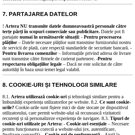
7. PARTAJAREA DATELOR
!
Artera NU transmite datele dumneavoastră personale către
terțe părți în scopuri comerciale sau publicitare.
Datele pot fi
partajate
numai în următoarele situații
: -
Pentru procesarea
plăților
– Datele necesare plăților sunt transmise furnizorului nostru
de servicii de plată, care respectă standardele de securitate bancară. -
Pentru livrarea comenzilor
– Informațiile privind adresa de livrare
sunt transmise către firmele de curierat partenere. -
Pentru
respectarea obligațiilor legale
– Dacă ne este solicitat de către
autorități în baza unui temei legal valabil.
8. COOKIE-URI ȘI TEHNOLOGII SIMILARE
8.1.
Artera utilizează cookie-uri
și tehnologii similare pentru a
îmbunătăți experiența utilizatorilor pe website.
8.2.
Ce sunt cookie-
urile?
Cookie-urile sunt fișiere mici de date stocate pe dispozitivul
utilizatorului, care permit website-ului să recunoască vizitatorii
recurenți și să personalizeze experiența de navigare.
8.3.
Tipuri de
cookie-uri utilizate pe Artera:
-
Cookie-uri esențiale
– Necesare
pentru funcționarea corectă a website-ului (ex. autentificare,
finalizare comandă). -
Cookie-uri de performanță
– Ajută la