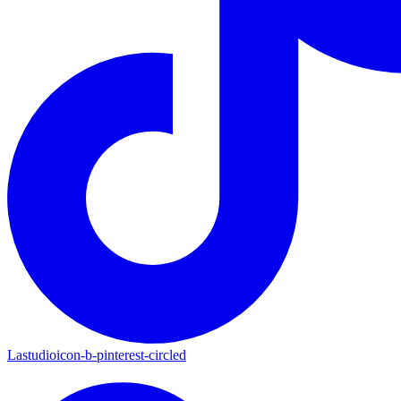
Lastudioicon-b-pinterest-circled