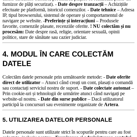
furnizor de plăți securizat). -
Date despre tranzacții
– Achizițiile
efectuate pe platformă, istoricul comenzilor. -
Date tehnice
– Adresa
IP, tipul browserului, sistemul de operare și comportamentul de
navigare pe website. -
Preferințe și interacțiuni
– Produsele
favorite, comenzile plasate, recenziile oferite.
! NU colectăm și nu
procesăm:
Date despre rasă, religie, orientare sexuală, opinii
politice, stare de sănătate sau cazier judiciar.
4. MODUL ÎN CARE COLECTĂM
DATELE
Colectăm datele personale prin următoarele metode:
-
Date oferite
direct de utilizator
– Atunci când creați un cont, plasați o comandă
sau contactați serviciul nostru de suport.
-
Date colectate automat
–
Prin cookie-uri și tehnologii de urmărire atunci când navigați pe
website-ul nostru.
-
Date din surse publice
– Dacă utilizatorul
participă la concursuri sau evenimente organizate de
Artera
.
5. UTILIZAREA DATELOR PERSONALE
Datele personale sunt utilizate strict în scopurile pentru care au fost