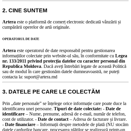
2. CINE SUNTEM
Artera
este o platformă de comerț electronic dedicată vânzării și
cumpărării operelor de artă originale.
OPERATORUL DE DATE
Artera
este operatorul de date responsabil pentru gestionarea
informațiilor colectate prin website-ul său, în conformitate cu
Legea
nr. 133/2011 privind protecția datelor cu caracter personal din
Republica Moldova
.
Dacă aveți întrebări legate de această Politică
sau de modul în care gestionăm datele dumneavoastră, ne puteți
contacta la: suport@artera.md
3. DATELE PE CARE LE COLECTĂM
Prin „date personale” se înțelege orice informație care poate duce la
identificarea unei persoane.
Tipuri de date colectate:
-
Date de
identificare
– Nume, prenume, adresă de e-mail, număr de telefon,
cont de utilizator. -
Date de contact
– Adresa de facturare și livrare.
-
Date financiare
– Informații despre metodele de plată (NU stocăm
datele cardurilor bancare, procesarea plăților se realizează printr-un