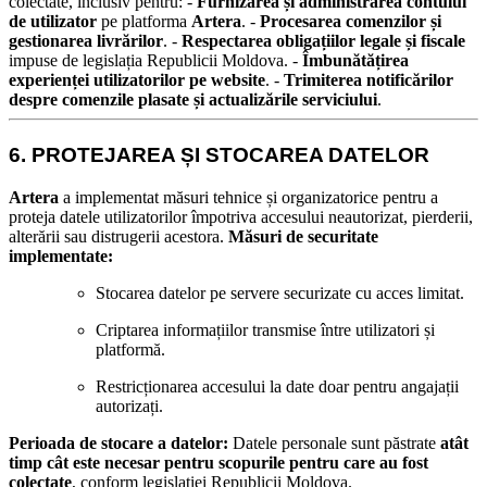
colectate, inclusiv pentru:
-
Furnizarea și administrarea contului
de utilizator
pe platforma
Artera
. -
Procesarea comenzilor și
gestionarea livrărilor
. -
Respectarea obligațiilor legale și fiscale
impuse de legislația Republicii Moldova. -
Îmbunătățirea
experienței utilizatorilor pe website
. -
Trimiterea notificărilor
despre comenzile plasate și actualizările serviciului
.
6. PROTEJAREA ȘI STOCAREA DATELOR
Artera
a implementat măsuri tehnice și organizatorice pentru a
proteja datele utilizatorilor împotriva accesului neautorizat, pierderii,
alterării sau distrugerii acestora.
Măsuri de securitate
implementate:
Stocarea datelor pe servere securizate cu acces limitat.
Criptarea informațiilor transmise între utilizatori și
platformă.
Restricționarea accesului la date doar pentru angajații
autorizați.
Perioada de stocare a datelor:
Datele personale sunt păstrate
atât
timp cât este necesar pentru scopurile pentru care au fost
colectate
, conform legislației Republicii Moldova.