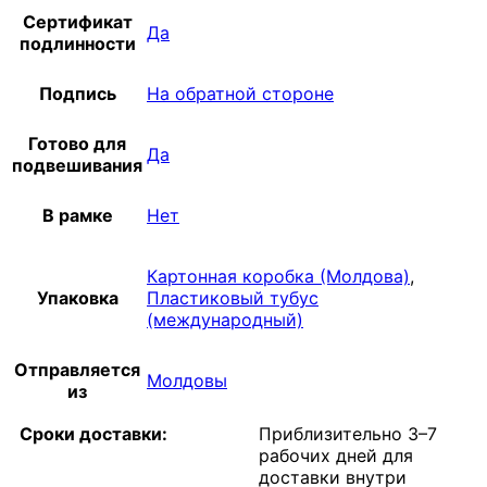
Сертификат
Да
подлинности
Подпись
На обратной стороне
Готово для
Да
подвешивания
В рамке
Нет
Картонная коробка (Молдова)
,
Упаковка
Пластиковый тубус
(международный)
Отправляется
Молдовы
из
Сроки доставки:
Приблизительно 3–7
рабочих дней для
доставки внутри