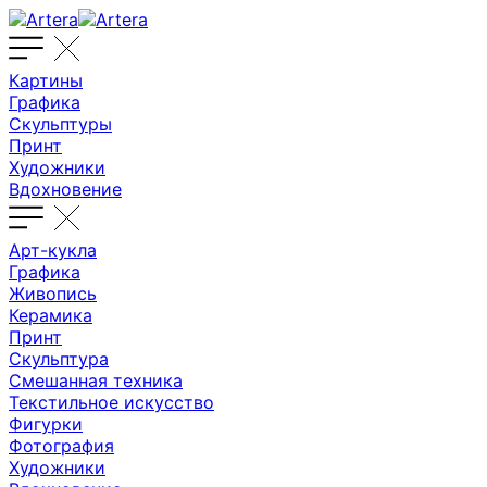
Картины
Графика
Скульптуры
Принт
Художники
Вдохновение
Арт-кукла
Графика
Живопись
Керамика
Принт
Скульптура
Смешанная техника
Текстильное искусство
Фигурки
Фотография
Художники