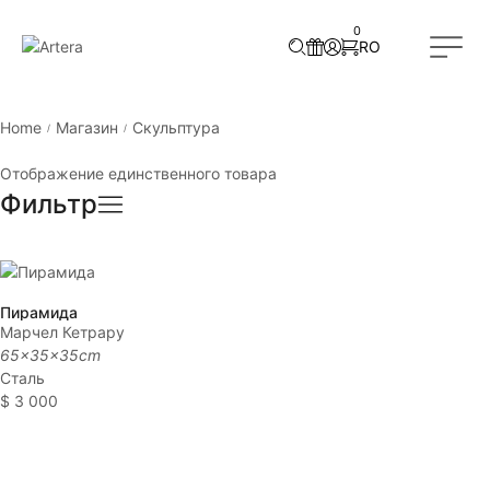
0
RO
EN
Home
Магазин
Скульптура
/
/
Отображение единственного товара
Фильтр
Пирамида
Марчел Кетрару
65x35x35cm
Сталь
$
3 000