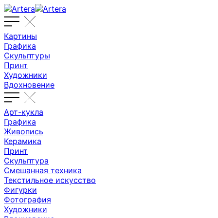
Картины
Графика
Скульптуры
Принт
Художники
Вдохновение
Арт-кукла
Графика
Живопись
Керамика
Принт
Скульптура
Смешанная техника
Текстильное искусство
Фигурки
Фотография
Художники