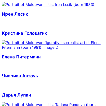
Ирен Лесик
Кристина Головатик
Елена Питерманн
Чиприан Анточь
Дарья Лупан