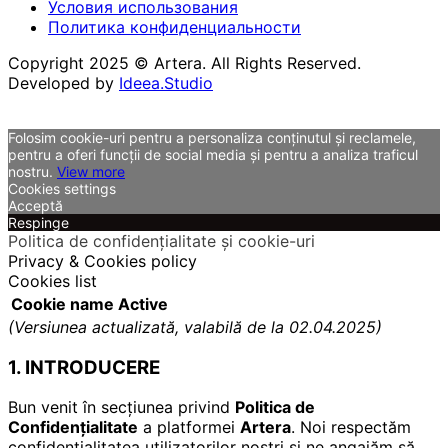
Условия использования
Политика конфиденциальности
Copyright 2025 © Artera. All Rights Reserved.
Developed by
Ideea.Studio
Folosim cookie-uri pentru a personaliza conținutul și reclamele,
pentru a oferi funcții de social media și pentru a analiza traficul
nostru.
View more
Cookies settings
Acceptă
Respinge
Politica de confidențialitate și cookie-uri
Privacy & Cookies policy
Cookies list
Cookie name
Active
(Versiunea actualizată, valabilă de la 02.04.2025)
1. INTRODUCERE
Bun venit în secțiunea privind
Politica de
Confidențialitate
a platformei
Artera
. Noi respectăm
confidențialitatea utilizatorilor noștri și ne angajăm să