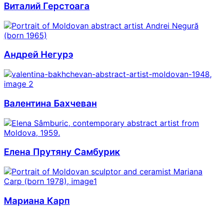
Виталий Герстоага
Андрей Негурэ
Валентина Бахчеван
Елена Прутяну Самбурик
Мариана Карп