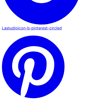
Lastudioicon-b-pinterest-circled