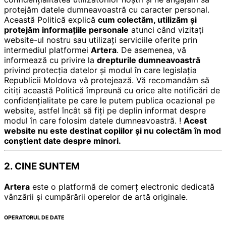
protejăm datele dumneavoastră cu caracter personal.
Această Politică explică
cum colectăm, utilizăm și
protejăm informațiile personale
atunci când vizitați
website-ul nostru sau utilizați serviciile oferite prin
intermediul platformei
Artera
.
De asemenea, vă
informează cu privire la
drepturile dumneavoastră
privind protecția datelor și modul în care legislația
Republicii Moldova vă protejează.
Vă recomandăm să
citiți această Politică împreună cu orice alte notificări de
confidențialitate pe care le putem publica ocazional pe
website, astfel încât să fiți pe deplin informat despre
modul în care folosim datele dumneavoastră.
!
Acest
website nu este destinat copiilor și nu colectăm în mod
conștient date despre minori.
2. CINE SUNTEM
Artera
este o platformă de comerț electronic dedicată
vânzării și cumpărării operelor de artă originale.
OPERATORUL DE DATE