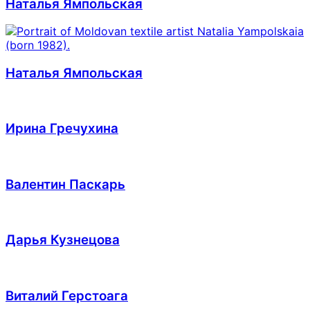
Наталья Ямпольская
Наталья Ямпольская
Ирина Гречухина
Валентин Паскарь
Дарья Кузнецова
Виталий Герстоага