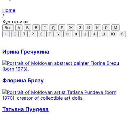
Home
/
Художники
Все
А
Б
В
Г
Д
Е
Ж
З
И
К
Л
М
Н
О
П
Р
С
Т
У
Ф
Х
Ц
Ч
Ш
Ю
Я
Ирина Гречухина
Флорина Брязу
Татьяна Пундева