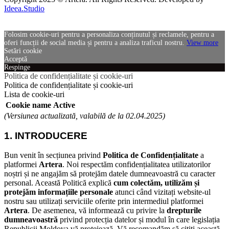
Ideea.Studio
Folosim cookie-uri pentru a personaliza conținutul și reclamele, pentru a
oferi funcții de social media și pentru a analiza traficul nostru.
View more
Setări cookie
Acceptă
Respinge
Politica de confidențialitate și cookie-uri
Politica de confidențialitate și cookie-uri
Lista de cookie-uri
Cookie name
Active
(Versiunea actualizată, valabilă de la 02.04.2025)
1. INTRODUCERE
Bun venit în secțiunea privind
Politica de Confidențialitate
a
platformei
Artera
. Noi respectăm confidențialitatea utilizatorilor
noștri și ne angajăm să protejăm datele dumneavoastră cu caracter
personal.
Această Politică explică
cum colectăm, utilizăm și
protejăm informațiile personale
atunci când vizitați website-ul
nostru sau utilizați serviciile oferite prin intermediul platformei
Artera
.
De asemenea, vă informează cu privire la
drepturile
dumneavoastră
privind protecția datelor și modul în care legislația
Republicii Moldova vă protejează.
Vă recomandăm să citiți această