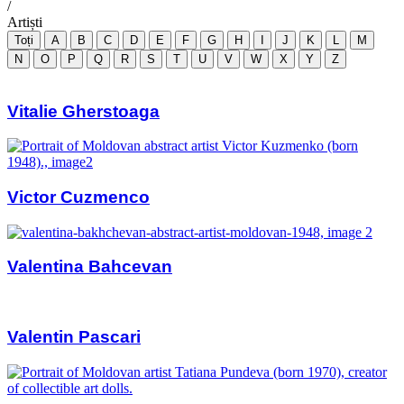
/
Artiști
Toți
A
B
C
D
E
F
G
H
I
J
K
L
M
N
O
P
Q
R
S
T
U
V
W
X
Y
Z
Vitalie Gherstoaga
Victor Cuzmenco
Valentina Bahcevan
Valentin Pascari