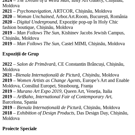
2024
–
The Dream of a Weird Man
, Iusty Art Gallery, Chișinău,
Moldova
2021
–
Psychonavigation
, ARTCOR, Chișinău, Moldova
2020
–
Woman Unchained
, Arbor.Art.Room, București, România
2020
–
Digital Underground
, Expoziție pop-up în Holy Chic
fashion boutique, Chișinău, Moldova
2019
–
Man Follows The Sun
, Kishinev Jacobs Jewish Campus,
Chișinău, Moldova
2019
–
Man Follows The Sun
, Castel MIMI, Chișinău, Moldova
Expoziții de Grup
2022
–
Salon de Primăvară
, CE Constantin Brâncuși, Chișinău,
Moldova
2021
–
Bienala Internațională de Pictură, Chișinău
, Moldova
2019
–
Women Artists as Change Agents
, Europe’s Art and Enable
Moldova, Consiliul Europei, Strasbourg, Franța
2019
–
Murano Art Expo 2019
, Queen Art, Veneția, Italia
2019
–
ArtBaho, International Fair of Contemporary Art
,
Barcelona, Spania
2019
–
Bienala Internațională de Pictură
, Chișinău, Moldova
2018
–
Exhibition of Design Products
, Das Design Day, Chișinău,
Moldova
Proiecte Speciale