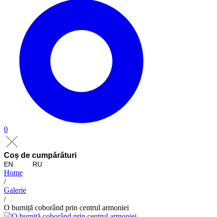
0
Coș de cumpărături
EN
RU
Home
/
Galerie
/
O burniță coborând prin centrul armoniei