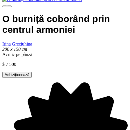
O burniță coborând prin
centrul armoniei
Irina Greciuhina
200 x 150 cm
Acrilic pe pânză
$
7 500
Achiziționează