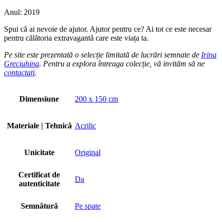
Anul: 2019
Spui că ai nevoie de ajutor. Ajutor pentru ce? Ai tot ce este necesar
pentru călătoria extravagantă care este viața ta.
Pe site este prezentată o selecție limitată de lucrări semnate de
Irina
Greciuhina
. Pentru a explora întreaga colecție, vă invităm să ne
contactați
.
Dimensiune
200 х 150 cm
Materiale | Tehnică
Acrilic
Unicitate
Original
Certificat de
Da
autenticitate
Semnătură
Pe spate