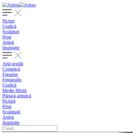
Picturi
Grafică
Sculpturi
Print
Artiști
Inspirație
Artă textilă
Ceramică
Figurine
Fotografie
Grafică
Medie Mixtă
Păpușă artistică
Pictură
Print
Sculptură
Artiști
Inspirație