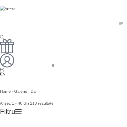
0
EN
RU
Home
Galerie
Da
/
/
Afișez 1 - 40 din 213 rezultate
Filtru