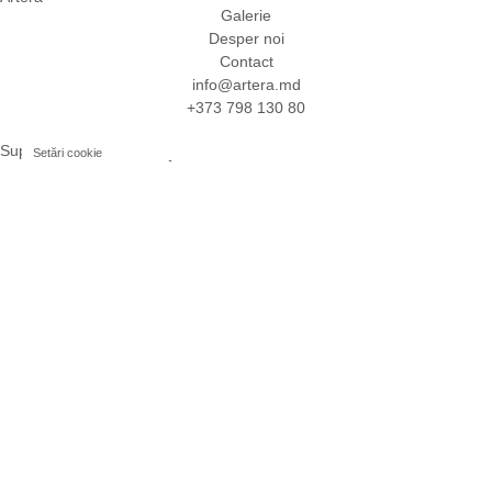
Galerie
Desper noi
Contact
info@artera.md
+373 798 130 80
Suport Clienți
Setări cookie
Întrebări și Răspunsuri
Livrare și Returnare
Servicii de artă
Artă la comandă
Consultanță în artă
Certificat cadou
Pentru artiști
Aplică
Dolar american (SUA) ($)
Termeni și Condiții
Politica de Confidențialitate