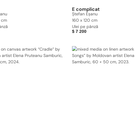
E complicat
șanu
Ștefan Eșanu
0 cm
160 x 120 cm
ânză
Ulei pe pânză
$
7 200