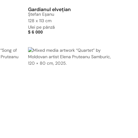
Gardianul elvețian
Ștefan Eșanu
128 x 113 cm
Ulei pe pânză
$
6 000