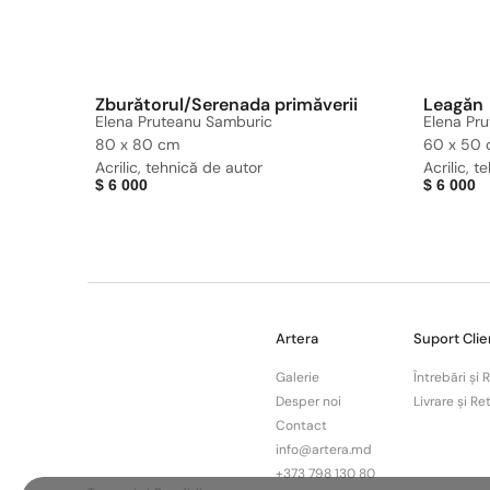
Zburătorul/Serenada primăverii
Leagăn
Elena Pruteanu Samburic
Elena Pr
80 x 80 cm
60 x 50
Acrilic, tehnică de autor
Acrilic, 
$
6 000
$
6 000
Artera
Suport Clie
Galerie
Întrebări și
Desper noi
Livrare și Re
Contact
info@artera.md
+373 798 130 80