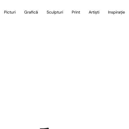
Picturi
Grafică
Sculpturi
Print
Artiști
Inspirație
Coș de cumpărături
Home
/
Coș de cumpărături