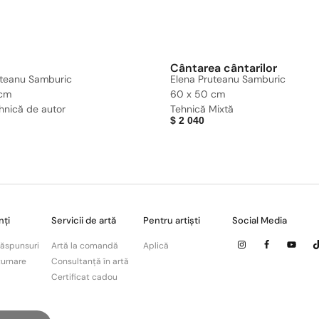
Cântarea cântarilor
uteanu Samburic
Elena Pruteanu Samburic
 cm
60 x 50 cm
tehnică de autor
Tehnică Mixtă
$
2 040
nți
Servicii de artă
Pentru artiști
Social Media
 Răspunsuri
Artă la comandă
Aplică
turnare
Consultanță în artă
Certificat cadou