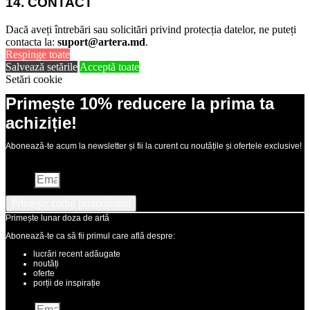
14. CONTACT
Dacă aveți întrebări sau solicitări privind protecția datelor, ne puteți
contacta la:
suport@artera.md
.
Respinge toate
Salvează setările
Acceptă toate
Setări cookie
Primește 10% reducere la prima ta
achiziție!
Abonează-te acum la newsletter și fii la curent cu noutățile și ofertele exclusive!
Email
Primește codul promoțional
Primește lunar doza de artă
Abonează-te ca să fii primul care află despre:
lucrări recent adăugate
noutăți
oferte
porții de inspirație
Email