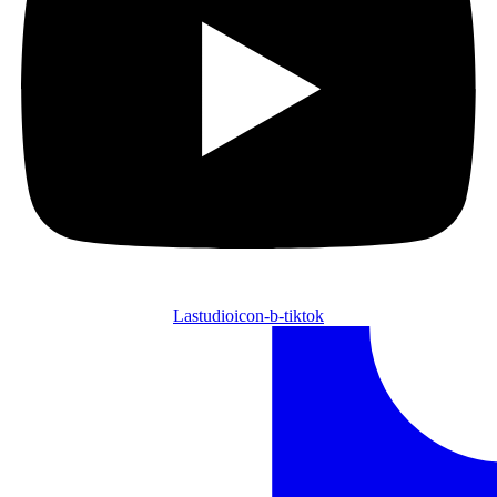
Lastudioicon-b-tiktok