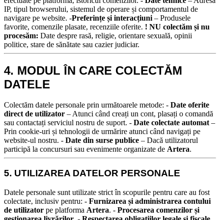
efectuate pe platformă, istoricul comenzilor. -
Date tehnice
– Adresa
IP, tipul browserului, sistemul de operare și comportamentul de
navigare pe website. -
Preferințe și interacțiuni
– Produsele
favorite, comenzile plasate, recenziile oferite.
! NU colectăm și nu
procesăm:
Date despre rasă, religie, orientare sexuală, opinii
politice, stare de sănătate sau cazier judiciar.
4. MODUL ÎN CARE COLECTĂM
DATELE
Colectăm datele personale prin următoarele metode:
-
Date oferite
direct de utilizator
– Atunci când creați un cont, plasați o comandă
sau contactați serviciul nostru de suport.
-
Date colectate automat
–
Prin cookie-uri și tehnologii de urmărire atunci când navigați pe
website-ul nostru.
-
Date din surse publice
– Dacă utilizatorul
participă la concursuri sau evenimente organizate de
Artera
.
5. UTILIZAREA DATELOR PERSONALE
Datele personale sunt utilizate strict în scopurile pentru care au fost
colectate, inclusiv pentru:
-
Furnizarea și administrarea contului
de utilizator
pe platforma
Artera
. -
Procesarea comenzilor și
gestionarea livrărilor
. -
Respectarea obligațiilor legale și fiscale