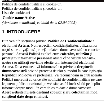
Respinge
Politica de confidențialitate și cookie-uri
Politica de confidențialitate și cookie-uri
Lista de cookie-uri
Cookie name
Active
(Versiunea actualizată, valabilă de la 02.04.2025)
1. INTRODUCERE
Bun venit în secțiunea privind
Politica de Confidențialitate
a
platformei
Artera
. Noi respectăm confidențialitatea utilizatorilor
noștri și ne angajăm să protejăm datele dumneavoastră cu caracter
personal.
Această Politică explică
cum colectăm, utilizăm și
protejăm informațiile personale
atunci când vizitați website-ul
nostru sau utilizați serviciile oferite prin intermediul platformei
Artera
.
De asemenea, vă informează cu privire la
drepturile
dumneavoastră
privind protecția datelor și modul în care legislația
Republicii Moldova vă protejează.
Vă recomandăm să citiți această
Politică împreună cu orice alte notificări de confidențialitate pe care
le putem publica ocazional pe website, astfel încât să fiți pe deplin
informat despre modul în care folosim datele dumneavoastră.
!
Acest website nu este destinat copiilor și nu colectăm în mod
conștient date despre minori.