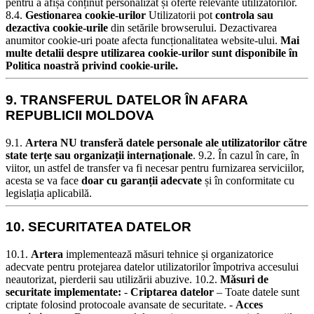
pentru a afișa conținut personalizat și oferte relevante utilizatorilor.
8.4.
Gestionarea cookie-urilor
Utilizatorii pot
controla sau
dezactiva cookie-urile
din setările browserului. Dezactivarea
anumitor cookie-uri poate afecta funcționalitatea website-ului.
Mai
multe detalii despre utilizarea cookie-urilor sunt disponibile în
Politica noastră privind cookie-urile.
9. TRANSFERUL DATELOR ÎN AFARA
REPUBLICII MOLDOVA
9.1.
Artera NU transferă datele personale ale utilizatorilor către
state terțe sau organizații internaționale
.
9.2. În cazul în care, în
viitor, un astfel de transfer va fi necesar pentru furnizarea serviciilor,
acesta se va face
doar cu garanții adecvate
și în conformitate cu
legislația aplicabilă.
10. SECURITATEA DATELOR
10.1.
Artera
implementează măsuri tehnice și organizatorice
adecvate pentru protejarea datelor utilizatorilor împotriva accesului
neautorizat, pierderii sau utilizării abuzive.
10.2.
Măsuri de
securitate implementate:
-
Criptarea datelor
– Toate datele sunt
criptate folosind protocoale avansate de securitate. -
Acces