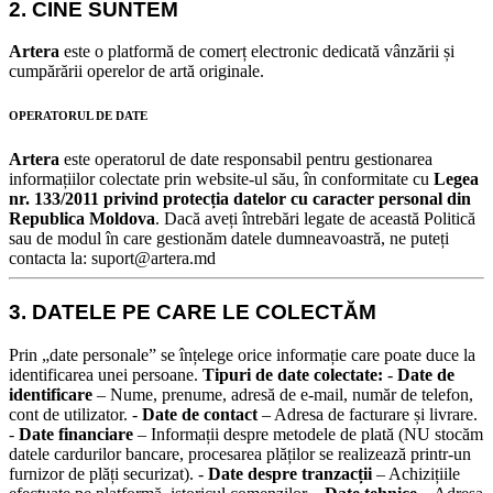
2. CINE SUNTEM
Artera
este o platformă de comerț electronic dedicată vânzării și
cumpărării operelor de artă originale.
OPERATORUL DE DATE
Artera
este operatorul de date responsabil pentru gestionarea
informațiilor colectate prin website-ul său, în conformitate cu
Legea
nr. 133/2011 privind protecția datelor cu caracter personal din
Republica Moldova
.
Dacă aveți întrebări legate de această Politică
sau de modul în care gestionăm datele dumneavoastră, ne puteți
contacta la: suport@artera.md
3. DATELE PE CARE LE COLECTĂM
Prin „date personale” se înțelege orice informație care poate duce la
identificarea unei persoane.
Tipuri de date colectate:
-
Date de
identificare
– Nume, prenume, adresă de e-mail, număr de telefon,
cont de utilizator. -
Date de contact
– Adresa de facturare și livrare.
-
Date financiare
– Informații despre metodele de plată (NU stocăm
datele cardurilor bancare, procesarea plăților se realizează printr-un
furnizor de plăți securizat). -
Date despre tranzacții
– Achizițiile