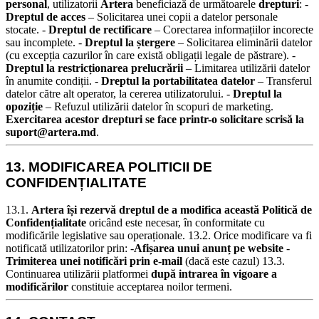
personal
, utilizatorii
Artera
beneficiază de următoarele
drepturi
:
-
Dreptul de acces
– Solicitarea unei copii a datelor personale
stocate. -
Dreptul de rectificare
– Corectarea informațiilor incorecte
sau incomplete. -
Dreptul la ștergere
– Solicitarea eliminării datelor
(cu excepția cazurilor în care există obligații legale de păstrare). -
Dreptul la restricționarea prelucrării
– Limitarea utilizării datelor
în anumite condiții. -
Dreptul la portabilitatea datelor
– Transferul
datelor către alt operator, la cererea utilizatorului. -
Dreptul la
opoziție
– Refuzul utilizării datelor în scopuri de marketing.
Exercitarea acestor drepturi se face printr-o solicitare scrisă la
suport@artera.md
.
13. MODIFICAREA POLITICII DE
CONFIDENȚIALITATE
13.1.
Artera își rezervă dreptul de a modifica această Politică de
Confidențialitate
oricând este necesar, în conformitate cu
modificările legislative sau operaționale.
13.2. Orice modificare va fi
notificată utilizatorilor prin: -
Afișarea unui anunț pe website
-
Trimiterea unei notificări prin e-mail
(dacă este cazul)
13.3.
Continuarea utilizării platformei
după intrarea în vigoare a
modificărilor
constituie acceptarea noilor termeni.