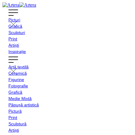
Picturi
Grafică
Sculpturi
Print
Artiști
Inspirație
Artă textilă
Ceramică
Figurine
Fotografie
Grafică
Medie Mixtă
Păpușă artistică
Pictură
Print
Sculptură
Artiști