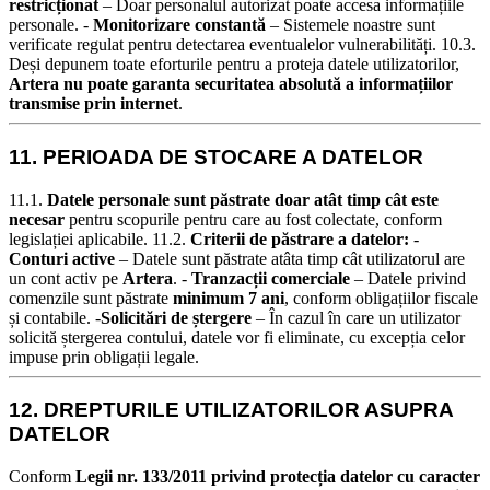
restricționat
– Doar personalul autorizat poate accesa informațiile
personale. -
Monitorizare constantă
– Sistemele noastre sunt
verificate regulat pentru detectarea eventualelor vulnerabilități.
10.3.
Deși depunem toate eforturile pentru a proteja datele utilizatorilor,
Artera nu poate garanta securitatea absolută a informațiilor
transmise prin internet
.
11. PERIOADA DE STOCARE A DATELOR
11.1.
Datele personale sunt păstrate doar atât timp cât este
necesar
pentru scopurile pentru care au fost colectate, conform
legislației aplicabile.
11.2.
Criterii de păstrare a datelor:
-
Conturi active
– Datele sunt păstrate atâta timp cât utilizatorul are
un cont activ pe
Artera
. -
Tranzacții comerciale
– Datele privind
comenzile sunt păstrate
minimum 7 ani
, conform obligațiilor fiscale
și contabile. -
Solicitări de ștergere
– În cazul în care un utilizator
solicită ștergerea contului, datele vor fi eliminate, cu excepția celor
impuse prin obligații legale.
12. DREPTURILE UTILIZATORILOR ASUPRA
DATELOR
Conform
Legii nr. 133/2011 privind protecția datelor cu caracter