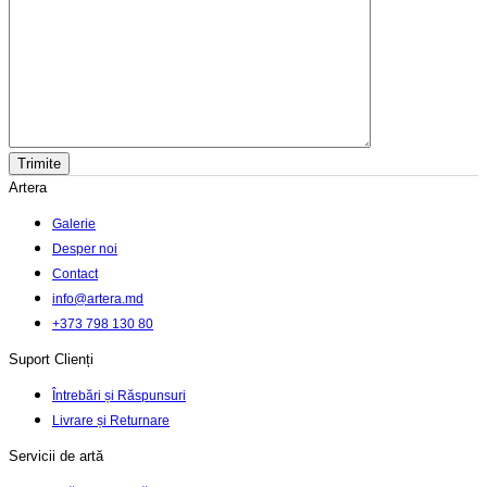
Artera
Galerie
Desper noi
Contact
info@artera.md
+373 798 130 80
Suport Clienți
Întrebări și Răspunsuri
Livrare și Returnare
Servicii de artă