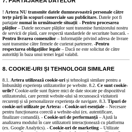
7. PARTAJAREA DATELOR
!
Artera NU transmite datele dumneavoastră personale către
terțe părți în scopuri comerciale sau publicitare.
Datele pot fi
partajate
numai în următoarele situații
: -
Pentru procesarea
plăților
– Datele necesare plăților sunt transmise furnizorului nostru
de servicii de plată, care respectă standardele de securitate bancară. -
Pentru livrarea comenzilor
– Informațiile privind adresa de livrare
sunt transmise către firmele de curierat partenere. -
Pentru
respectarea obligațiilor legale
– Dacă ne este solicitat de către
autorități în baza unui temei legal valabil.
8. COOKIE-URI ȘI TEHNOLOGII SIMILARE
8.1.
Artera utilizează cookie-uri
și tehnologii similare pentru a
îmbunătăți experiența utilizatorilor pe website.
8.2.
Ce sunt cookie-
urile?
Cookie-urile sunt fișiere mici de date stocate pe dispozitivul
utilizatorului, care permit website-ului să recunoască vizitatorii
recurenți și să personalizeze experiența de navigare.
8.3.
Tipuri de
cookie-uri utilizate pe Artera:
-
Cookie-uri esențiale
– Necesare
pentru funcționarea corectă a website-ului (ex. autentificare,
finalizare comandă). -
Cookie-uri de performanță
– Ajută la
analizarea modului în care utilizatorii interacționează cu platforma
(ex. Google Analytics). -
Cookie-uri de marketing
– Utilizate