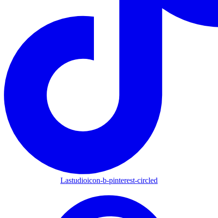
Lastudioicon-b-pinterest-circled