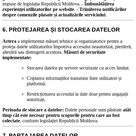
impuse de legislația Republicii Moldova. -
Îmbunătățirea
experienței utilizatorilor pe website
. -
Trimiterea notificărilor
despre comenzile plasate și actualizările serviciului
.
6. PROTEJAREA ȘI STOCAREA DATELOR
Artera
a implementat măsuri tehnice și organizatorice pentru a
proteja datele utilizatorilor împotriva accesului neautorizat, pierderii,
alterării sau distrugerii acestora.
Măsuri de securitate
implementate:
Stocarea datelor pe servere securizate cu acces limitat.
Criptarea informațiilor transmise între utilizatori și
platformă.
Restricționarea accesului la date doar pentru angajații
autorizați.
Perioada de stocare a datelor:
Datele personale sunt păstrate
atât
timp cât este necesar pentru scopurile pentru care au fost
colectate
, conform legislației Republicii Moldova.
7. PARTAJAREA DATELOR