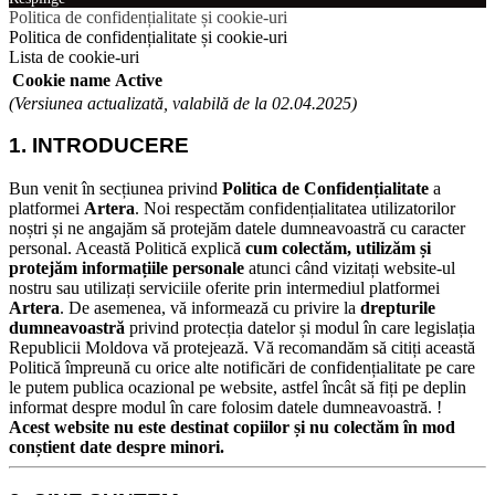
Politica de confidențialitate și cookie-uri
Politica de confidențialitate și cookie-uri
Lista de cookie-uri
Cookie name
Active
(Versiunea actualizată, valabilă de la 02.04.2025)
1. INTRODUCERE
Bun venit în secțiunea privind
Politica de Confidențialitate
a
platformei
Artera
. Noi respectăm confidențialitatea utilizatorilor
noștri și ne angajăm să protejăm datele dumneavoastră cu caracter
personal.
Această Politică explică
cum colectăm, utilizăm și
protejăm informațiile personale
atunci când vizitați website-ul
nostru sau utilizați serviciile oferite prin intermediul platformei
Artera
.
De asemenea, vă informează cu privire la
drepturile
dumneavoastră
privind protecția datelor și modul în care legislația
Republicii Moldova vă protejează.
Vă recomandăm să citiți această
Politică împreună cu orice alte notificări de confidențialitate pe care
le putem publica ocazional pe website, astfel încât să fiți pe deplin
informat despre modul în care folosim datele dumneavoastră.
!
Acest website nu este destinat copiilor și nu colectăm în mod
conștient date despre minori.