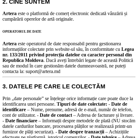
2. CINE SUNTEM
Artera
este o platformă de comerț electronic dedicată vânzării și
cumpărării operelor de artă originale.
OPERATORUL DE DATE
Artera
este operatorul de date responsabil pentru gestionarea
informațiilor colectate prin website-ul său, în conformitate cu
Legea
nr. 133/2011 privind protecția datelor cu caracter personal din
Republica Moldova
.
Dacă aveți întrebări legate de această Politică
sau de modul în care gestionăm datele dumneavoastră, ne puteți
contacta la: suport@artera.md
3. DATELE PE CARE LE COLECTĂM
Prin „date personale” se înțelege orice informație care poate duce la
identificarea unei persoane.
Tipuri de date colectate:
-
Date de
identificare
– Nume, prenume, adresă de e-mail, număr de telefon,
cont de utilizator. -
Date de contact
– Adresa de facturare și livrare.
-
Date financiare
– Informații despre metodele de plată (NU stocăm
datele cardurilor bancare, procesarea plăților se realizează printr-un
furnizor de plăți securizat). -
Date despre tranzacții
– Achizițiile
efectuate pe platformă, istoricul comenzilor. -
Date tehnice
– Adresa