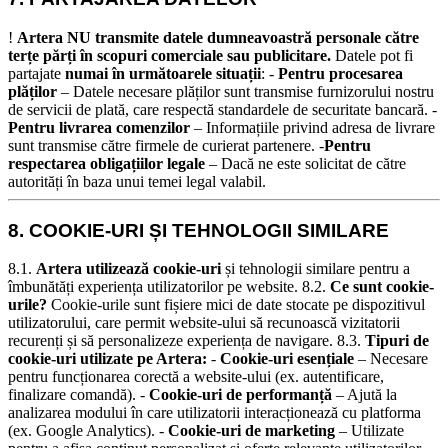
!
Artera NU transmite datele dumneavoastră personale către
terțe părți în scopuri comerciale sau publicitare.
Datele pot fi
partajate
numai în următoarele situații
: -
Pentru procesarea
plăților
– Datele necesare plăților sunt transmise furnizorului nostru
de servicii de plată, care respectă standardele de securitate bancară. -
Pentru livrarea comenzilor
– Informațiile privind adresa de livrare
sunt transmise către firmele de curierat partenere. -
Pentru
respectarea obligațiilor legale
– Dacă ne este solicitat de către
autorități în baza unui temei legal valabil.
8. COOKIE-URI ȘI TEHNOLOGII SIMILARE
8.1.
Artera utilizează cookie-uri
și tehnologii similare pentru a
îmbunătăți experiența utilizatorilor pe website.
8.2.
Ce sunt cookie-
urile?
Cookie-urile sunt fișiere mici de date stocate pe dispozitivul
utilizatorului, care permit website-ului să recunoască vizitatorii
recurenți și să personalizeze experiența de navigare.
8.3.
Tipuri de
cookie-uri utilizate pe Artera:
-
Cookie-uri esențiale
– Necesare
pentru funcționarea corectă a website-ului (ex. autentificare,
finalizare comandă). -
Cookie-uri de performanță
– Ajută la
analizarea modului în care utilizatorii interacționează cu platforma
(ex. Google Analytics). -
Cookie-uri de marketing
– Utilizate