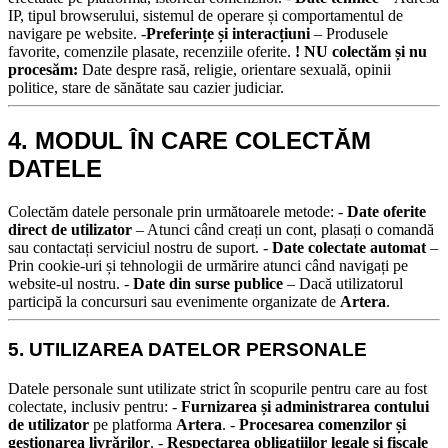
IP, tipul browserului, sistemul de operare și comportamentul de
navigare pe website. -
Preferințe și interacțiuni
– Produsele
favorite, comenzile plasate, recenziile oferite.
! NU colectăm și nu
procesăm:
Date despre rasă, religie, orientare sexuală, opinii
politice, stare de sănătate sau cazier judiciar.
4. MODUL ÎN CARE COLECTĂM
DATELE
Colectăm datele personale prin următoarele metode:
-
Date oferite
direct de utilizator
– Atunci când creați un cont, plasați o comandă
sau contactați serviciul nostru de suport.
-
Date colectate automat
–
Prin cookie-uri și tehnologii de urmărire atunci când navigați pe
website-ul nostru.
-
Date din surse publice
– Dacă utilizatorul
participă la concursuri sau evenimente organizate de
Artera
.
5. UTILIZAREA DATELOR PERSONALE
Datele personale sunt utilizate strict în scopurile pentru care au fost
colectate, inclusiv pentru:
-
Furnizarea și administrarea contului
de utilizator
pe platforma
Artera
. -
Procesarea comenzilor și
gestionarea livrărilor
. -
Respectarea obligațiilor legale și fiscale