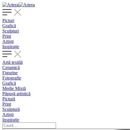
Picturi
Grafică
Sculpturi
Print
Artiști
Inspirație
Artă textilă
Ceramică
Figurine
Fotografie
Grafică
Medie Mixtă
Păpușă artistică
Pictură
Print
Sculptură
Artiști
Inspirație