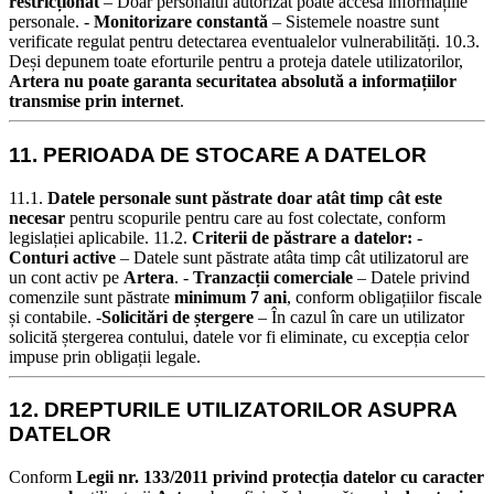
restricționat
– Doar personalul autorizat poate accesa informațiile
personale. -
Monitorizare constantă
– Sistemele noastre sunt
verificate regulat pentru detectarea eventualelor vulnerabilități.
10.3.
Deși depunem toate eforturile pentru a proteja datele utilizatorilor,
Artera nu poate garanta securitatea absolută a informațiilor
transmise prin internet
.
11. PERIOADA DE STOCARE A DATELOR
11.1.
Datele personale sunt păstrate doar atât timp cât este
necesar
pentru scopurile pentru care au fost colectate, conform
legislației aplicabile.
11.2.
Criterii de păstrare a datelor:
-
Conturi active
– Datele sunt păstrate atâta timp cât utilizatorul are
un cont activ pe
Artera
. -
Tranzacții comerciale
– Datele privind
comenzile sunt păstrate
minimum 7 ani
, conform obligațiilor fiscale
și contabile. -
Solicitări de ștergere
– În cazul în care un utilizator
solicită ștergerea contului, datele vor fi eliminate, cu excepția celor
impuse prin obligații legale.
12. DREPTURILE UTILIZATORILOR ASUPRA
DATELOR
Conform
Legii nr. 133/2011 privind protecția datelor cu caracter