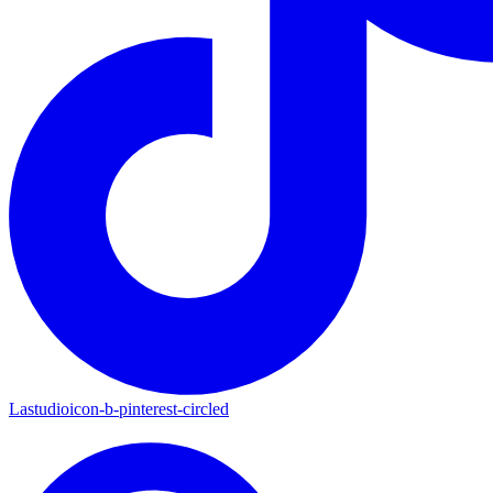
Lastudioicon-b-pinterest-circled