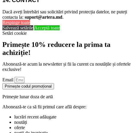
14. CONTACT
Dacă aveți întrebări sau solicitări privind protecția datelor, ne puteți
contacta la:
suport@artera.md
.
Respinge toate
Salvează setările
Acceptă toate
Setări cookie
Primește 10% reducere la prima ta
achiziție!
Abonează-te acum la newsletter și fii la curent cu noutățile și ofertele
exclusive!
Email
Primește codul promoțional
Primește lunar doza de artă
Abonează-te ca să fii primul care află despre:
lucrări recent adăugate
noutăți
oferte
porții de inspirație