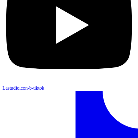
Lastudioicon-b-tiktok