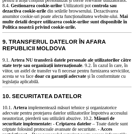
pentru a afișa conținut personalizat și oferte relevante utilizatorilor.
8.4.
Gestionarea cookie-urilor
Utilizatorii pot
controla sau
dezactiva cookie-urile
din setările browserului. Dezactivarea
anumitor cookie-uri poate afecta funcționalitatea website-ului.
Mai
multe detalii despre utilizarea cookie-urilor sunt disponibile în
Politica noastră privind cookie-urile.
9. TRANSFERUL DATELOR ÎN AFARA
REPUBLICII MOLDOVA
9.1.
Artera NU transferă datele personale ale utilizatorilor către
state terțe sau organizații internaționale
.
9.2. În cazul în care, în
viitor, un astfel de transfer va fi necesar pentru furnizarea serviciilor,
acesta se va face
doar cu garanții adecvate
și în conformitate cu
legislația aplicabilă.
10. SECURITATEA DATELOR
10.1.
Artera
implementează măsuri tehnice și organizatorice
adecvate pentru protejarea datelor utilizatorilor împotriva accesului
neautorizat, pierderii sau utilizării abuzive.
10.2.
Măsuri de
securitate implementate:
-
Criptarea datelor
– Toate datele sunt
criptate folosind protocoale avansate de securitate. -
Acces