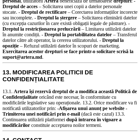
personal
, utilizatorii
Artera
beneficiază de următoarele
drepturi
:
-
Dreptul de acces
– Solicitarea unei copii a datelor personale
stocate. -
Dreptul de rectificare
– Corectarea informațiilor incorecte
sau incomplete. -
Dreptul la ștergere
– Solicitarea eliminării datelor
(cu excepția cazurilor în care există obligații legale de păstrare). -
Dreptul la restricționarea prelucrării
– Limitarea utilizării datelor
în anumite condiții. -
Dreptul la portabilitatea datelor
– Transferul
datelor către alt operator, la cererea utilizatorului. -
Dreptul la
opoziție
– Refuzul utilizării datelor în scopuri de marketing.
Exercitarea acestor drepturi se face printr-o solicitare scrisă la
suport@artera.md
.
13. MODIFICAREA POLITICII DE
CONFIDENȚIALITATE
13.1.
Artera își rezervă dreptul de a modifica această Politică de
Confidențialitate
oricând este necesar, în conformitate cu
modificările legislative sau operaționale.
13.2. Orice modificare va fi
notificată utilizatorilor prin: -
Afișarea unui anunț pe website
-
Trimiterea unei notificări prin e-mail
(dacă este cazul)
13.3.
Continuarea utilizării platformei
după intrarea în vigoare a
modificărilor
constituie acceptarea noilor termeni.