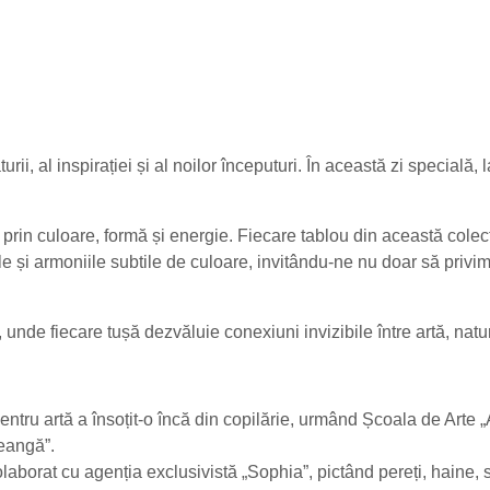
rii, al inspirației și al noilor începuturi. În această zi specia
prin culoare, formă și energie. Fiecare tablou din această colecți
le și armoniile subtile de culoare, invitându-ne nu doar să privim
 unde fiecare tușă dezvăluie conexiuni invizibile între artă, natu
entru artă a însoțit-o încă din copilărie, urmând Școala de Arte 
reangă”.
borat cu agenția exclusivistă „Sophia”, pictând pereți, haine, sti