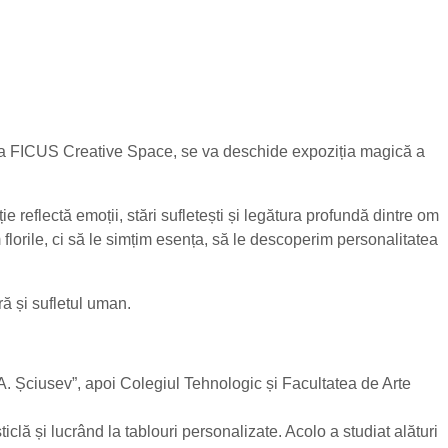
lă, la FICUS Creative Space, se va deschide expoziția magică a
e reflectă emoții, stări sufletești și legătura profundă dintre om
 florile, ci să le simțim esența, să le descoperim personalitatea
ră și sufletul uman.
„A. Șciusev”, apoi Colegiul Tehnologic și Facultatea de Arte
clă și lucrând la tablouri personalizate. Acolo a studiat alături