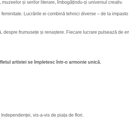
muzeelor și serilor literare, îmbogățindu-și universul creativ.
i feminitate. Lucrările ei combină tehnici diverse – de la impasto l
ță, despre frumusețe și renaștere. Fiecare lucrare pulsează de emo
letul artistei se împletesc într-o armonie unică.
Independenței, vis-a-vis de piața de flori.