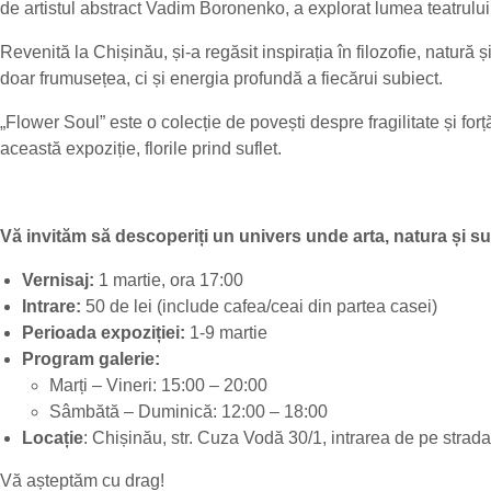
de artistul abstract Vadim Boronenko, a explorat lumea teatrului, 
Revenită la Chișinău, și-a regăsit inspirația în filozofie, natură ș
doar frumusețea, ci și energia profundă a fiecărui subiect.
„Flower Soul” este o colecție de povești despre fragilitate și for
această expoziție, florile prind suflet.
Vă invităm să descoperiți un univers unde arta, natura și suf
Vernisaj:
1 martie, ora 17:00
Intrare:
50 de lei (include cafea/ceai din partea casei)
Perioada expoziției:
1-9 martie
Program galerie:
Marți – Vineri: 15:00 – 20:00
Sâmbătă – Duminică: 12:00 – 18:00
Locație
: Chișinău, str. Cuza Vodă 30/1, intrarea de pe strada 
Vă așteptăm cu drag!