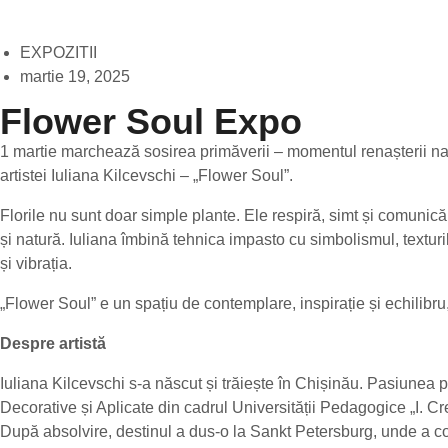
EXPOZITII
martie 19, 2025
Flower Soul Expo
1 martie marchează sosirea primăverii – momentul renașterii natu
artistei Iuliana Kilcevschi – „Flower Soul”.
Florile nu sunt doar simple plante. Ele respiră, simt și comunică 
și natură. Iuliana îmbină tehnica impasto cu simbolismul, texturi
și vibrația.
„Flower Soul” e un spațiu de contemplare, inspirație și echilibru,
Despre artistă
Iuliana Kilcevschi s-a născut și trăiește în Chișinău. Pasiunea p
Decorative și Aplicate din cadrul Universității Pedagogice „I. C
După absolvire, destinul a dus-o la Sankt Petersburg, unde a cola