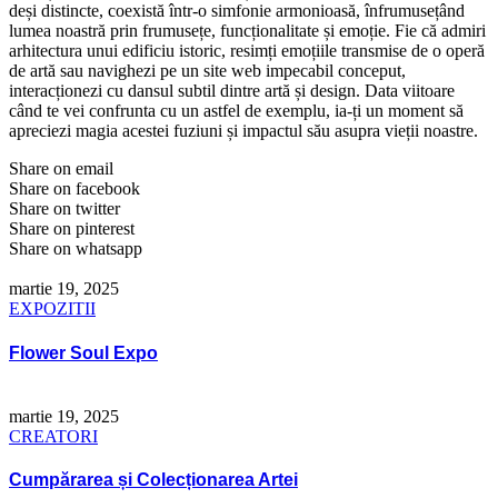
deși distincte, coexistă într-o simfonie armonioasă, înfrumusețând
lumea noastră prin frumusețe, funcționalitate și emoție. Fie că admiri
arhitectura unui edificiu istoric, resimți emoțiile transmise de o operă
de artă sau navighezi pe un site web impecabil conceput,
interacționezi cu dansul subtil dintre artă și design. Data viitoare
când te vei confrunta cu un astfel de exemplu, ia-ți un moment să
apreciezi magia acestei fuziuni și impactul său asupra vieții noastre.
Share on email
Share on facebook
Share on twitter
Share on pinterest
Share on whatsapp
martie 19, 2025
EXPOZITII
Flower Soul Expo
martie 19, 2025
CREATORI
Cumpărarea și Colecționarea Artei