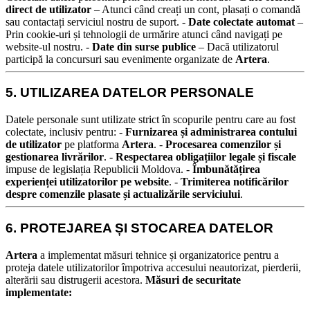
direct de utilizator
– Atunci când creați un cont, plasați o comandă
sau contactați serviciul nostru de suport.
-
Date colectate automat
–
Prin cookie-uri și tehnologii de urmărire atunci când navigați pe
website-ul nostru.
-
Date din surse publice
– Dacă utilizatorul
participă la concursuri sau evenimente organizate de
Artera
.
5. UTILIZAREA DATELOR PERSONALE
Datele personale sunt utilizate strict în scopurile pentru care au fost
colectate, inclusiv pentru:
-
Furnizarea și administrarea contului
de utilizator
pe platforma
Artera
. -
Procesarea comenzilor și
gestionarea livrărilor
. -
Respectarea obligațiilor legale și fiscale
impuse de legislația Republicii Moldova. -
Îmbunătățirea
experienței utilizatorilor pe website
. -
Trimiterea notificărilor
despre comenzile plasate și actualizările serviciului
.
6. PROTEJAREA ȘI STOCAREA DATELOR
Artera
a implementat măsuri tehnice și organizatorice pentru a
proteja datele utilizatorilor împotriva accesului neautorizat, pierderii,
alterării sau distrugerii acestora.
Măsuri de securitate
implementate: