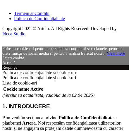
Termeni și Condiții
Politica de Confidențialitate
Copyright 2025 © Artera. All Rights Reserved. Developed by
Ideea.Studio
Folosim cookie-uri pentru a personaliza conținutul și reclamele, pentru a
oferi funcții de social media și pentru a analiza traficul nostru.
View more
Setări cookie
Acceptă
Respinge
Politica de confidențialitate și cookie-uri
Politica de confidențialitate și cookie-uri
Lista de cookie-uri
Cookie name
Active
(Versiunea actualizată, valabilă de la 02.04.2025)
1. INTRODUCERE
Bun venit în secțiunea privind
Politica de Confidențialitate
a
platformei
Artera
. Noi respectăm confidențialitatea utilizatorilor
noștri și ne angajăm să protejăm datele dumneavoastră cu caracter