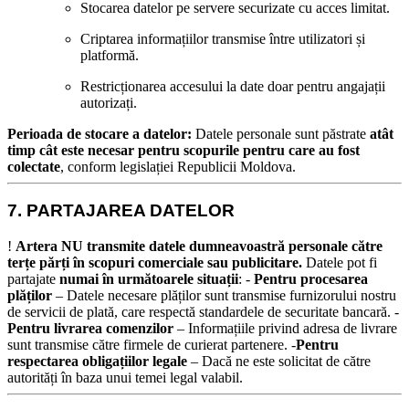
Stocarea datelor pe servere securizate cu acces limitat.
Criptarea informațiilor transmise între utilizatori și
platformă.
Restricționarea accesului la date doar pentru angajații
autorizați.
Perioada de stocare a datelor:
Datele personale sunt păstrate
atât
timp cât este necesar pentru scopurile pentru care au fost
colectate
, conform legislației Republicii Moldova.
7. PARTAJAREA DATELOR
!
Artera NU transmite datele dumneavoastră personale către
terțe părți în scopuri comerciale sau publicitare.
Datele pot fi
partajate
numai în următoarele situații
: -
Pentru procesarea
plăților
– Datele necesare plăților sunt transmise furnizorului nostru
de servicii de plată, care respectă standardele de securitate bancară. -
Pentru livrarea comenzilor
– Informațiile privind adresa de livrare
sunt transmise către firmele de curierat partenere. -
Pentru
respectarea obligațiilor legale
– Dacă ne este solicitat de către
autorități în baza unui temei legal valabil.