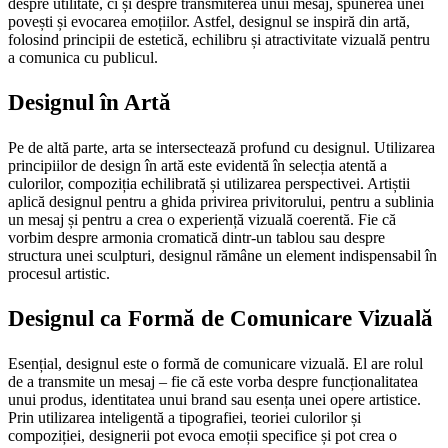
despre utilitate, ci și despre transmiterea unui mesaj, spunerea unei
povești și evocarea emoțiilor. Astfel, designul se inspiră din artă,
folosind principii de estetică, echilibru și atractivitate vizuală pentru
a comunica cu publicul.
Designul în Artă
Pe de altă parte, arta se intersectează profund cu designul. Utilizarea
principiilor de design în artă este evidentă în selecția atentă a
culorilor, compoziția echilibrată și utilizarea perspectivei. Artiștii
aplică designul pentru a ghida privirea privitorului, pentru a sublinia
un mesaj și pentru a crea o experiență vizuală coerentă. Fie că
vorbim despre armonia cromatică dintr-un tablou sau despre
structura unei sculpturi, designul rămâne un element indispensabil în
procesul artistic.
Designul ca Formă de Comunicare Vizuală
Esențial, designul este o formă de comunicare vizuală. El are rolul
de a transmite un mesaj – fie că este vorba despre funcționalitatea
unui produs, identitatea unui brand sau esența unei opere artistice.
Prin utilizarea inteligentă a tipografiei, teoriei culorilor și
compoziției, designerii pot evoca emoții specifice și pot crea o