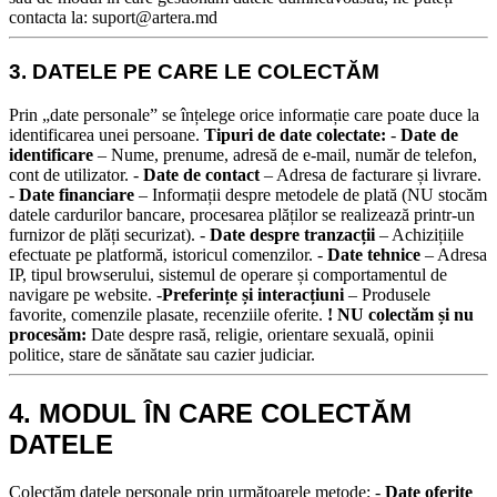
contacta la: suport@artera.md
3. DATELE PE CARE LE COLECTĂM
Prin „date personale” se înțelege orice informație care poate duce la
identificarea unei persoane.
Tipuri de date colectate:
-
Date de
identificare
– Nume, prenume, adresă de e-mail, număr de telefon,
cont de utilizator. -
Date de contact
– Adresa de facturare și livrare.
-
Date financiare
– Informații despre metodele de plată (NU stocăm
datele cardurilor bancare, procesarea plăților se realizează printr-un
furnizor de plăți securizat). -
Date despre tranzacții
– Achizițiile
efectuate pe platformă, istoricul comenzilor. -
Date tehnice
– Adresa
IP, tipul browserului, sistemul de operare și comportamentul de
navigare pe website. -
Preferințe și interacțiuni
– Produsele
favorite, comenzile plasate, recenziile oferite.
! NU colectăm și nu
procesăm:
Date despre rasă, religie, orientare sexuală, opinii
politice, stare de sănătate sau cazier judiciar.
4. MODUL ÎN CARE COLECTĂM
DATELE
Colectăm datele personale prin următoarele metode:
-
Date oferite