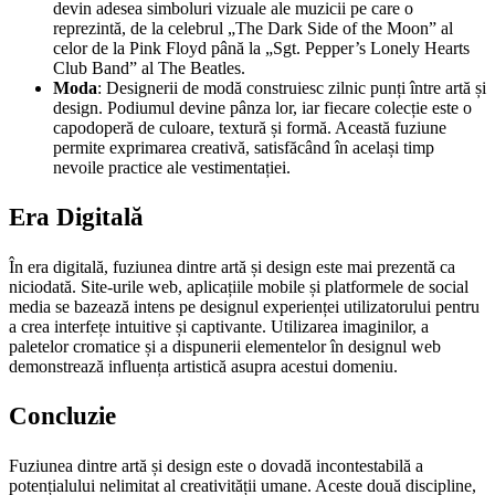
devin adesea simboluri vizuale ale muzicii pe care o
reprezintă, de la celebrul „The Dark Side of the Moon” al
celor de la Pink Floyd până la „Sgt. Pepper’s Lonely Hearts
Club Band” al The Beatles.
Moda
: Designerii de modă construiesc zilnic punți între artă și
design. Podiumul devine pânza lor, iar fiecare colecție este o
capodoperă de culoare, textură și formă. Această fuziune
permite exprimarea creativă, satisfăcând în același timp
nevoile practice ale vestimentației.
Era Digitală
În era digitală, fuziunea dintre artă și design este mai prezentă ca
niciodată. Site-urile web, aplicațiile mobile și platformele de social
media se bazează intens pe designul experienței utilizatorului pentru
a crea interfețe intuitive și captivante. Utilizarea imaginilor, a
paletelor cromatice și a dispunerii elementelor în designul web
demonstrează influența artistică asupra acestui domeniu.
Concluzie
Fuziunea dintre artă și design este o dovadă incontestabilă a
potențialului nelimitat al creativității umane. Aceste două discipline,