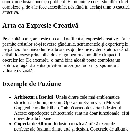
conexiune instantanee cu publicul. Ei au puterea de a simplifica idei
complexe și de a le face accesibile, păstrând în același timp o estetică
atractivă.
Arta ca Expresie Creativă
Pe de altă parte, arta este un canal nefiltrat al expresiei creative. Ea le
permite artiștilor să-și reverse gândurile, sentimentele și experiențele
pe pânză. Fuziunea dintre artă și design devine evidentă atunci când
artiștii folosesc principiile de design pentru a amplifica impactul
operelor lor. De exemplu, o ramă bine aleasă poate completa un
tablou, atrăgând atenția privitorului asupra lucrării și sporindu-i
valoarea vizuală.
Exemple de Fuziune
Arhitectura Iconică
: Unele dintre cele mai emblematice
structuri ale lumii, precum Opera din Sydney sau Muzeul
Guggenheim din Bilbao, îmbină armonios arta și designul.
Aceste capodopere arhitecturale sunt nu doar funcționale, ci și
opere de artă în sine.
Coperta de Album
: Industria muzicală oferă exemple
perfecte ale fuziunii dintre artă și design. Copertele de albume