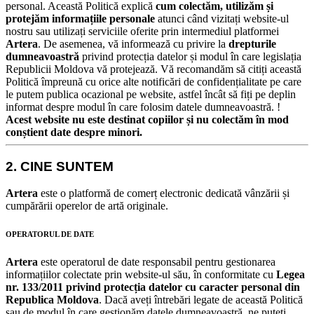
personal.
Această Politică explică
cum colectăm, utilizăm și
protejăm informațiile personale
atunci când vizitați website-ul
nostru sau utilizați serviciile oferite prin intermediul platformei
Artera
.
De asemenea, vă informează cu privire la
drepturile
dumneavoastră
privind protecția datelor și modul în care legislația
Republicii Moldova vă protejează.
Vă recomandăm să citiți această
Politică împreună cu orice alte notificări de confidențialitate pe care
le putem publica ocazional pe website, astfel încât să fiți pe deplin
informat despre modul în care folosim datele dumneavoastră.
!
Acest website nu este destinat copiilor și nu colectăm în mod
conștient date despre minori.
2. CINE SUNTEM
Artera
este o platformă de comerț electronic dedicată vânzării și
cumpărării operelor de artă originale.
OPERATORUL DE DATE
Artera
este operatorul de date responsabil pentru gestionarea
informațiilor colectate prin website-ul său, în conformitate cu
Legea
nr. 133/2011 privind protecția datelor cu caracter personal din
Republica Moldova
.
Dacă aveți întrebări legate de această Politică
sau de modul în care gestionăm datele dumneavoastră, ne puteți