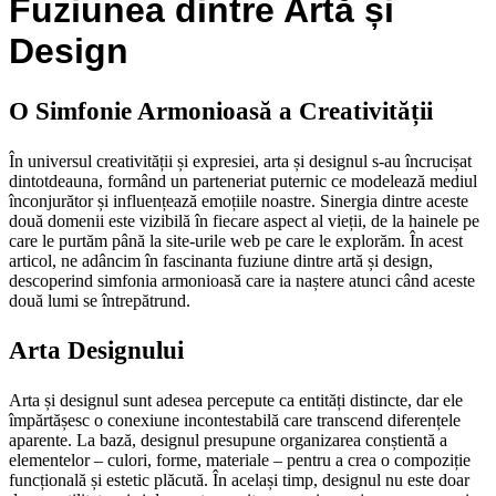
Fuziunea dintre Artă și
Design
O Simfonie Armonioasă a Creativității
În universul creativității și expresiei, arta și designul s-au încrucișat
dintotdeauna, formând un parteneriat puternic ce modelează mediul
înconjurător și influențează emoțiile noastre. Sinergia dintre aceste
două domenii este vizibilă în fiecare aspect al vieții, de la hainele pe
care le purtăm până la site-urile web pe care le explorăm. În acest
articol, ne adâncim în fascinanta fuziune dintre artă și design,
descoperind simfonia armonioasă care ia naștere atunci când aceste
două lumi se întrepătrund.
Arta Designului
Arta și designul sunt adesea percepute ca entități distincte, dar ele
împărtășesc o conexiune incontestabilă care transcend diferențele
aparente. La bază, designul presupune organizarea conștientă a
elementelor – culori, forme, materiale – pentru a crea o compoziție
funcțională și estetic plăcută. În același timp, designul nu este doar