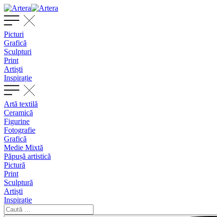
Picturi
Grafică
Sculpturi
Print
Artiști
Inspirație
Artă textilă
Ceramică
Figurine
Fotografie
Grafică
Medie Mixtă
Păpușă artistică
Pictură
Print
Sculptură
Artiști
Inspirație