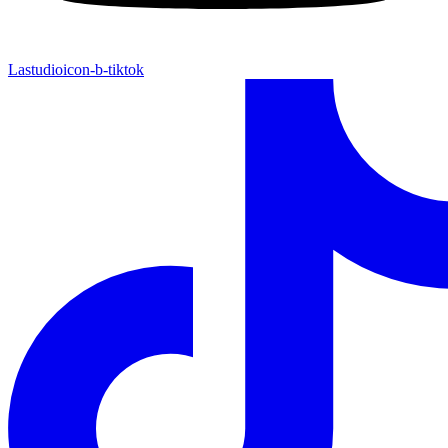
Lastudioicon-b-tiktok