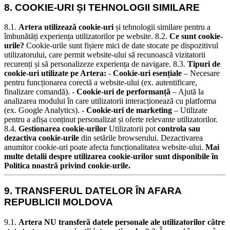
8. COOKIE-URI ȘI TEHNOLOGII SIMILARE
8.1.
Artera utilizează cookie-uri
și tehnologii similare pentru a
îmbunătăți experiența utilizatorilor pe website.
8.2.
Ce sunt cookie-
urile?
Cookie-urile sunt fișiere mici de date stocate pe dispozitivul
utilizatorului, care permit website-ului să recunoască vizitatorii
recurenți și să personalizeze experiența de navigare.
8.3.
Tipuri de
cookie-uri utilizate pe Artera:
-
Cookie-uri esențiale
– Necesare
pentru funcționarea corectă a website-ului (ex. autentificare,
finalizare comandă). -
Cookie-uri de performanță
– Ajută la
analizarea modului în care utilizatorii interacționează cu platforma
(ex. Google Analytics). -
Cookie-uri de marketing
– Utilizate
pentru a afișa conținut personalizat și oferte relevante utilizatorilor.
8.4.
Gestionarea cookie-urilor
Utilizatorii pot
controla sau
dezactiva cookie-urile
din setările browserului. Dezactivarea
anumitor cookie-uri poate afecta funcționalitatea website-ului.
Mai
multe detalii despre utilizarea cookie-urilor sunt disponibile în
Politica noastră privind cookie-urile.
9. TRANSFERUL DATELOR ÎN AFARA
REPUBLICII MOLDOVA
9.1.
Artera NU transferă datele personale ale utilizatorilor către