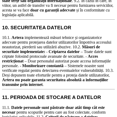
state terțe sau organizații internaționale
.
9.2. În cazul în care, în
viitor, un astfel de transfer va fi necesar pentru furnizarea serviciilor,
acesta se va face
doar cu garanții adecvate
și în conformitate cu
legislația aplicabilă.
10. SECURITATEA DATELOR
10.1.
Artera
implementează măsuri tehnice și organizatorice
adecvate pentru protejarea datelor utilizatorilor împotriva accesului
neautorizat, pierderii sau utilizării abuzive.
10.2.
Măsuri de
securitate implementate:
-
Criptarea datelor
– Toate datele sunt
criptate folosind protocoale avansate de securitate. -
Acces
restricționat
– Doar personalul autorizat poate accesa informațiile
personale. -
Monitorizare constantă
– Sistemele noastre sunt
verificate regulat pentru detectarea eventualelor vulnerabilități.
10.3.
Deși depunem toate eforturile pentru a proteja datele utilizatorilor,
Artera nu poate garanta securitatea absolută a informațiilor
transmise prin internet
.
11. PERIOADA DE STOCARE A DATELOR
11.1.
Datele personale sunt păstrate doar atât timp cât este
necesar
pentru scopurile pentru care au fost colectate, conform
legislației aplicabile.
11.2.
Criterii de păstrare a datelor:
-