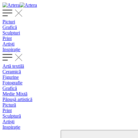
Picturi
Grafică
Sculpturi
Print
Artiști
Inspirație
Artă textilă
Ceramică
Figurine
Fotografie
Grafică
Medie Mixtă
Păpușă artistică
Pictură
Print
Sculptură
Artiști
Inspirație