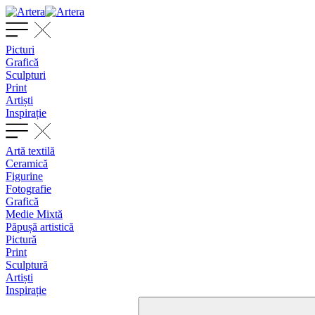
Picturi
Grafică
Sculpturi
Print
Artiști
Inspirație
Artă textilă
Ceramică
Figurine
Fotografie
Grafică
Medie Mixtă
Păpușă artistică
Pictură
Print
Sculptură
Artiști
Inspirație