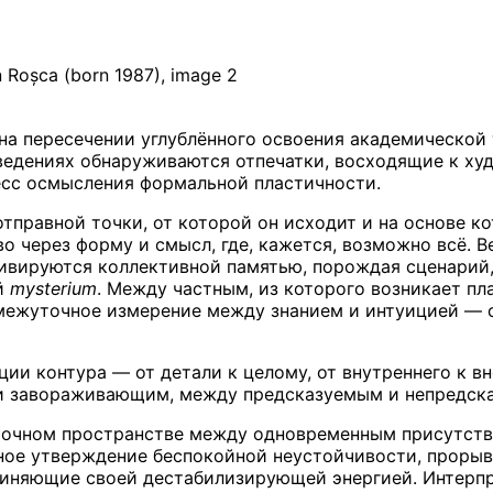
на пересечении углублённого освоения академической
зведениях обнаруживаются отпечатки, восходящие к х
сс осмысления формальной пластичности.
тправной точки, от которой он исходит и на основе к
 через форму и смысл, где, кажется, возможно всё. В
тивируются коллективной памятью, порождая сценарий
ий
mysterium
. Между частным, из которого возникает пл
ежуточное измерение между знанием и интуицией — с
ии контура — от детали к целому, от внутреннего к в
 и завораживающим, между предсказуемым и непредск
точном пространстве между одновременным присутств
ное утверждение беспокойной неустойчивости, прорыв
чиняющие своей дестабилизирующей энергией. Интерп