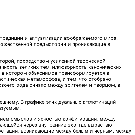
 традиции и актуализации воображаемого мира,
удожественной предыстории и проникающие в
оторой, посредством усиленной творческой
ечность великих тем, иллюзорность канонических
, в котором объяснимое трансформируется в
астическая метаморфоза, и тем, что отобрано
воего рода синапс между зрителем и творцом, в
нешнему. В графике этих дуальных агглютинаций
азуемым.
ием смыслов и ясностью конфигурации, между
ающейся через внутренние эхо, где вырастают
ретации, возникающие между белым и чёрным, между