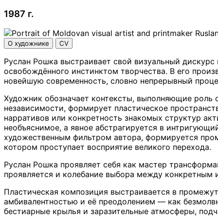
1987 г.
О художнике
CV
Руслан Рошка выстраивает свой визуальный дискурс 
освобождённого инстинктом творчества. В его прои
новейшую современность, словно непрерывный проце
Художник обозначает контексты, выполняющие роль о
независимости, формирует пластическое пространство
нарративов или конкретность знакомых структур ак
необъяснимое, а явное абстрагируется в интригующ
художественным фильтром автора, формируется пром
котором проступает восприятие великого перехода.
Руслан Рошка проявляет себя как мастер трансформац
проявляется и колебание выбора между конкретным
Пластическая композиция выстраивается в промежу
амбивалентностью и её преодолением — как безмолв
бестиарные крылья и заразительные атмосферы, под