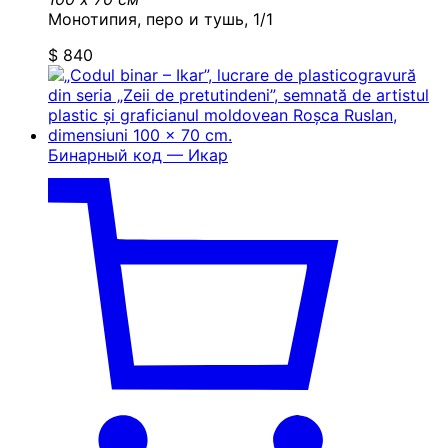
Монотипия, перо и тушь, 1/1
$
840
Бинарный код — Икар