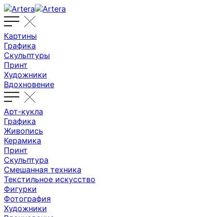
Картины
Графика
Скульптуры
Принт
Художники
Вдохновение
Арт-кукла
Графика
Живопись
Керамика
Принт
Скульптура
Смешанная техника
Текстильное искусство
Фигурки
Фотография
Художники