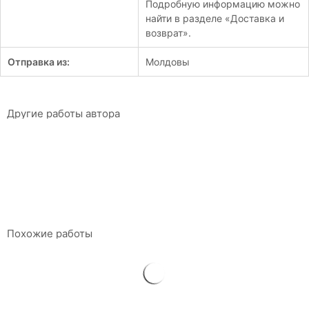
Подробную информацию можно
найти в разделе «Доставка и
возврат».
Отправка из:
Молдовы
Другие работы автора
В основе прогресса
Руслан Рошка
64 x 47 см
Пластикогравюра, 7/10
$
420
Похожие работы