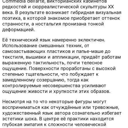
Commedia dell’arte, викторианских кабинетов
редкостей и сюрреалистической скульптуры XX
века. В результате возникает гибридная визуальная
поэтика, в которой знакомое приобретает оттенок
странности, а ностальгия пронизана тонкой
деформацией.
Её технический язык намеренно эклектичен.
Использование смешанных техник, от
самозастывающих пластиков и папье-маше до
текстиля, вышивки и аппликации, придаёт работам
выраженную тактильность, почти телесное
ощущение. Поверхности проработаны с высокой
степенью тщательности, что побуждает к
замедленному созерцанию, тогда как
контролируемые несовершенства усиливают
ощущение живости и хрупкости этих образов.
Несмотря на то что некоторые фигуры могут
восприниматься как отчуждённые или тревожные,
художественный язык автора сознательно избегает
эстетики шока. В центре её практики находится
глубокая эмпатия к сложности человеческой