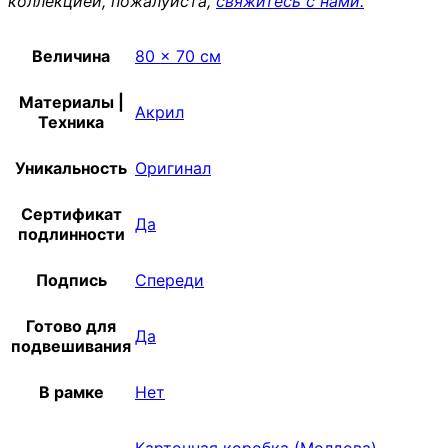
коллекцией, пожалуйста,
свяжитесь с нами.
Величина
80 x 70 см
Материалы |
Акрил
Техника
Уникальность
Оригинал
Сертификат
Да
подлинности
Подпись
Спереди
Готово для
Да
подвешивания
В рамке
Нет
Картонная коробка (Молдова)
,