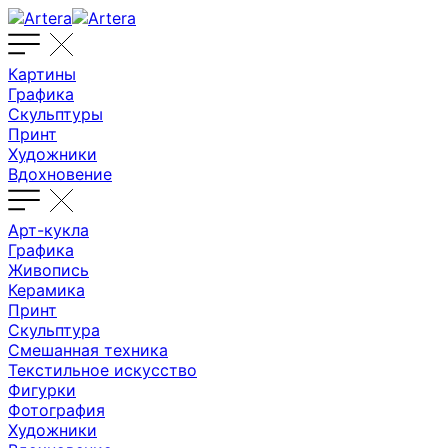
Картины
Графика
Скульптуры
Принт
Художники
Вдохновение
Арт-кукла
Графика
Живопись
Керамика
Принт
Скульптура
Смешанная техника
Текстильное искусство
Фигурки
Фотография
Художники