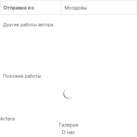
Отправка из:
Молдовы
Другие работы автора
Полет посвящения
Виталий Герстоага
120 x 100 см
Масло на холсте
$
2 100
Похожие работы
Artera
Галерея
О нас