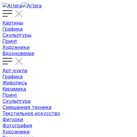
Картины
Графика
Скульптуры
Принт
Художники
Вдохновение
Арт-кукла
Графика
Живопись
Керамика
Принт
Скульптура
Смешанная техника
Текстильное искусство
Фигурки
Фотография
Художники