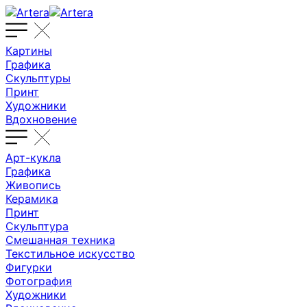
Картины
Графика
Скульптуры
Принт
Художники
Вдохновение
Арт-кукла
Графика
Живопись
Керамика
Принт
Скульптура
Смешанная техника
Текстильное искусство
Фигурки
Фотография
Художники