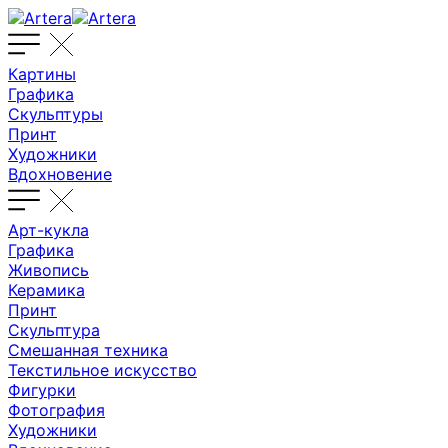
Картины
Графика
Скульптуры
Принт
Художники
Вдохновение
Арт-кукла
Графика
Живопись
Керамика
Принт
Скульптура
Смешанная техника
Текстильное искусство
Фигурки
Фотография
Художники