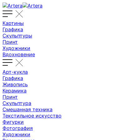
Картины
Графика
Скульптуры
Принт
Художники
Вдохновение
Арт-кукла
Графика
Живопись
Керамика
Принт
Скульптура
Смешанная техника
Текстильное искусство
Фигурки
Фотография
Художники