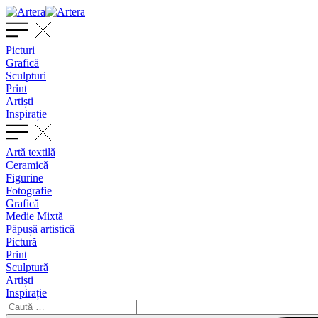
Picturi
Grafică
Sculpturi
Print
Artiști
Inspirație
Artă textilă
Ceramică
Figurine
Fotografie
Grafică
Medie Mixtă
Păpușă artistică
Pictură
Print
Sculptură
Artiști
Inspirație