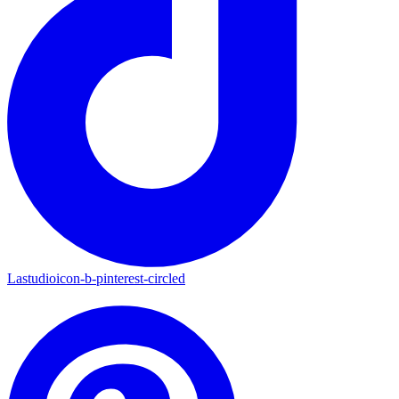
Lastudioicon-b-pinterest-circled