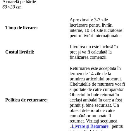
Acuarelă pe hârtie
60×30 cm
Aproximativ 3-7 zile
lucrătoare pentru livrări
Timp de livrare:
interne, 10-14 zile lucrătoare
pentru livrări internaționale.
Livrarea nu este inclusă în
Costul livrării:
preț și va fi calculată la
finalizarea comenzii.
Returnarea este acceptată în
termen de 14 zile de la
primirea articolului procurat.
Cheltuielile de returnare vor fi
suportate de către cumpărător.
Obiectul trebuie returnat în
Politica de returnare:
același ambalaj în care a fost
primit și bine securizat. Un
obiect deteriorat de către
cumpărător nu poate fi
returnat. Vizitați secțiunea
„
Livrare și Returnare
” pentru