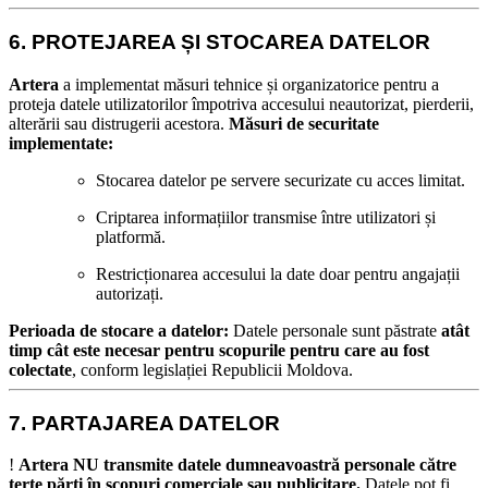
6. PROTEJAREA ȘI STOCAREA DATELOR
Artera
a implementat măsuri tehnice și organizatorice pentru a
proteja datele utilizatorilor împotriva accesului neautorizat, pierderii,
alterării sau distrugerii acestora.
Măsuri de securitate
implementate:
Stocarea datelor pe servere securizate cu acces limitat.
Criptarea informațiilor transmise între utilizatori și
platformă.
Restricționarea accesului la date doar pentru angajații
autorizați.
Perioada de stocare a datelor:
Datele personale sunt păstrate
atât
timp cât este necesar pentru scopurile pentru care au fost
colectate
, conform legislației Republicii Moldova.
7. PARTAJAREA DATELOR
!
Artera NU transmite datele dumneavoastră personale către
terțe părți în scopuri comerciale sau publicitare.
Datele pot fi