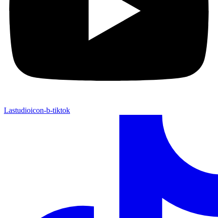
Lastudioicon-b-tiktok