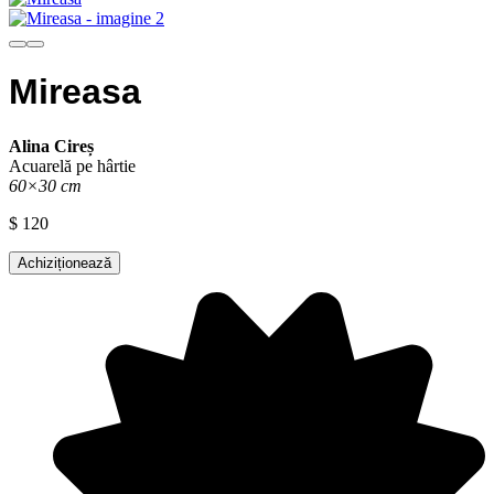
Mireasa
Alina Cireș
Acuarelă pe hârtie
60×30 cm
$
120
Achiziționează