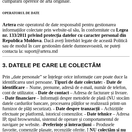
cumpărării operelor de artă originale.
OPERATORUL DE DATE
Artera
este operatorul de date responsabil pentru gestionarea
informațiilor colectate prin website-ul său, în conformitate cu
Legea
nr. 133/2011 privind protecția datelor cu caracter personal din
Republica Moldova
.
Dacă aveți întrebări legate de această Politică
sau de modul în care gestionăm datele dumneavoastră, ne puteți
contacta la: suport@artera.md
3. DATELE PE CARE LE COLECTĂM
Prin „date personale” se înțelege orice informație care poate duce la
identificarea unei persoane.
Tipuri de date colectate:
-
Date de
identificare
– Nume, prenume, adresă de e-mail, număr de telefon,
cont de utilizator. -
Date de contact
– Adresa de facturare și livrare.
-
Date financiare
– Informații despre metodele de plată (NU stocăm
datele cardurilor bancare, procesarea plăților se realizează printr-un
furnizor de plăți securizat). -
Date despre tranzacții
– Achizițiile
efectuate pe platformă, istoricul comenzilor. -
Date tehnice
– Adresa
IP, tipul browserului, sistemul de operare și comportamentul de
navigare pe website. -
Preferințe și interacțiuni
– Produsele
favorite, comenzile plasate, recenziile oferite.
! NU colectăm și nu