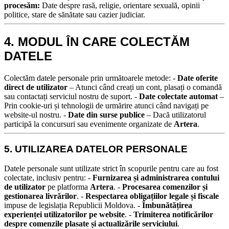
procesăm:
Date despre rasă, religie, orientare sexuală, opinii
politice, stare de sănătate sau cazier judiciar.
4. MODUL ÎN CARE COLECTĂM
DATELE
Colectăm datele personale prin următoarele metode:
-
Date oferite
direct de utilizator
– Atunci când creați un cont, plasați o comandă
sau contactați serviciul nostru de suport.
-
Date colectate automat
–
Prin cookie-uri și tehnologii de urmărire atunci când navigați pe
website-ul nostru.
-
Date din surse publice
– Dacă utilizatorul
participă la concursuri sau evenimente organizate de
Artera
.
5. UTILIZAREA DATELOR PERSONALE
Datele personale sunt utilizate strict în scopurile pentru care au fost
colectate, inclusiv pentru:
-
Furnizarea și administrarea contului
de utilizator
pe platforma
Artera
. -
Procesarea comenzilor și
gestionarea livrărilor
. -
Respectarea obligațiilor legale și fiscale
impuse de legislația Republicii Moldova. -
Îmbunătățirea
experienței utilizatorilor pe website
. -
Trimiterea notificărilor
despre comenzile plasate și actualizările serviciului
.