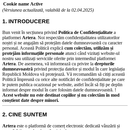
Cookie name
Active
(Versiunea actualizată, valabilă de la 02.04.2025)
1. INTRODUCERE
Bun venit în secțiunea privind
Politica de Confidențialitate
a
platformei
Artera
. Noi respectăm confidențialitatea utilizatorilor
noștri și ne angajăm să protejăm datele dumneavoastră cu caracter
personal.
Această Politică explică
cum colectăm, utilizăm și
protejăm informațiile personale
atunci când vizitați website-ul
nostru sau utilizați serviciile oferite prin intermediul platformei
Artera
.
De asemenea, vă informează cu privire la
drepturile
dumneavoastră
privind protecția datelor și modul în care legislația
Republicii Moldova vă protejează.
Vă recomandăm să citiți această
Politică împreună cu orice alte notificări de confidențialitate pe care
le putem publica ocazional pe website, astfel încât să fiți pe deplin
informat despre modul în care folosim datele dumneavoastră.
!
Acest website nu este destinat copiilor și nu colectăm în mod
conștient date despre minori.
2. CINE SUNTEM
Artera
este o platformă de comerț electronic dedicată vânzării și