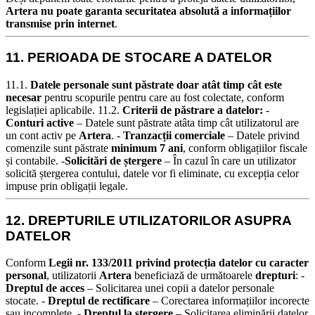
Artera nu poate garanta securitatea absolută a informațiilor
transmise prin internet
.
11. PERIOADA DE STOCARE A DATELOR
11.1.
Datele personale sunt păstrate doar atât timp cât este
necesar
pentru scopurile pentru care au fost colectate, conform
legislației aplicabile.
11.2.
Criterii de păstrare a datelor:
-
Conturi active
– Datele sunt păstrate atâta timp cât utilizatorul are
un cont activ pe
Artera
. -
Tranzacții comerciale
– Datele privind
comenzile sunt păstrate
minimum 7 ani
, conform obligațiilor fiscale
și contabile. -
Solicitări de ștergere
– În cazul în care un utilizator
solicită ștergerea contului, datele vor fi eliminate, cu excepția celor
impuse prin obligații legale.
12. DREPTURILE UTILIZATORILOR ASUPRA
DATELOR
Conform
Legii nr. 133/2011 privind protecția datelor cu caracter
personal
, utilizatorii
Artera
beneficiază de următoarele
drepturi
:
-
Dreptul de acces
– Solicitarea unei copii a datelor personale
stocate. -
Dreptul de rectificare
– Corectarea informațiilor incorecte
sau incomplete. -
Dreptul la ștergere
– Solicitarea eliminării datelor