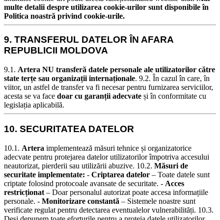
multe detalii despre utilizarea cookie-urilor sunt disponibile în
Politica noastră privind cookie-urile.
9. TRANSFERUL DATELOR ÎN AFARA
REPUBLICII MOLDOVA
9.1.
Artera NU transferă datele personale ale utilizatorilor către
state terțe sau organizații internaționale
.
9.2. În cazul în care, în
viitor, un astfel de transfer va fi necesar pentru furnizarea serviciilor,
acesta se va face
doar cu garanții adecvate
și în conformitate cu
legislația aplicabilă.
10. SECURITATEA DATELOR
10.1.
Artera
implementează măsuri tehnice și organizatorice
adecvate pentru protejarea datelor utilizatorilor împotriva accesului
neautorizat, pierderii sau utilizării abuzive.
10.2.
Măsuri de
securitate implementate:
-
Criptarea datelor
– Toate datele sunt
criptate folosind protocoale avansate de securitate. -
Acces
restricționat
– Doar personalul autorizat poate accesa informațiile
personale. -
Monitorizare constantă
– Sistemele noastre sunt
verificate regulat pentru detectarea eventualelor vulnerabilități.
10.3.
Deși depunem toate eforturile pentru a proteja datele utilizatorilor,