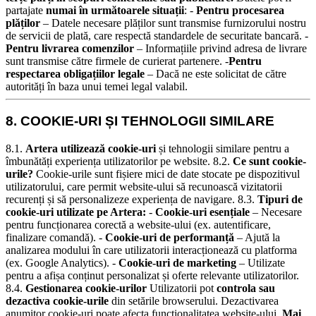
partajate
numai în următoarele situații
: -
Pentru procesarea
plăților
– Datele necesare plăților sunt transmise furnizorului nostru
de servicii de plată, care respectă standardele de securitate bancară. -
Pentru livrarea comenzilor
– Informațiile privind adresa de livrare
sunt transmise către firmele de curierat partenere. -
Pentru
respectarea obligațiilor legale
– Dacă ne este solicitat de către
autorități în baza unui temei legal valabil.
8. COOKIE-URI ȘI TEHNOLOGII SIMILARE
8.1.
Artera utilizează cookie-uri
și tehnologii similare pentru a
îmbunătăți experiența utilizatorilor pe website.
8.2.
Ce sunt cookie-
urile?
Cookie-urile sunt fișiere mici de date stocate pe dispozitivul
utilizatorului, care permit website-ului să recunoască vizitatorii
recurenți și să personalizeze experiența de navigare.
8.3.
Tipuri de
cookie-uri utilizate pe Artera:
-
Cookie-uri esențiale
– Necesare
pentru funcționarea corectă a website-ului (ex. autentificare,
finalizare comandă). -
Cookie-uri de performanță
– Ajută la
analizarea modului în care utilizatorii interacționează cu platforma
(ex. Google Analytics). -
Cookie-uri de marketing
– Utilizate
pentru a afișa conținut personalizat și oferte relevante utilizatorilor.
8.4.
Gestionarea cookie-urilor
Utilizatorii pot
controla sau
dezactiva cookie-urile
din setările browserului. Dezactivarea
anumitor cookie-uri poate afecta funcționalitatea website-ului.
Mai