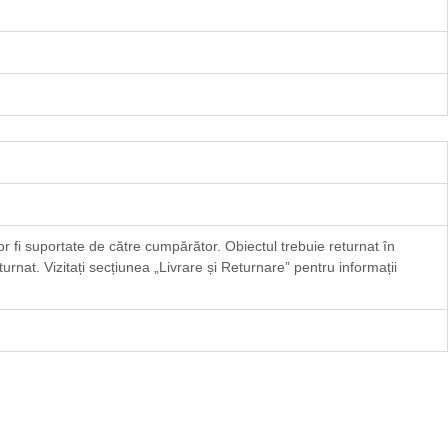
or fi suportate de către cumpărător. Obiectul trebuie returnat în
urnat. Vizitați secțiunea „
Livrare și Returnare
” pentru informații