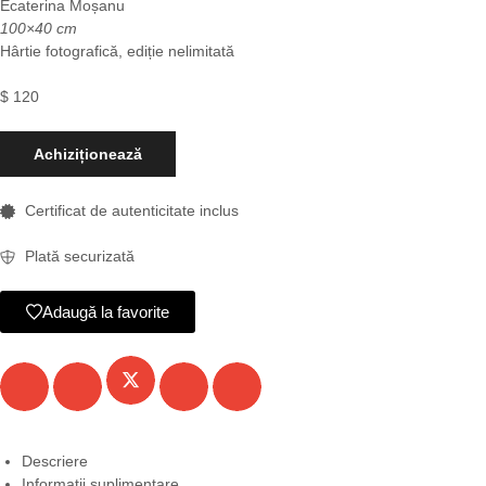
Ecaterina Moșanu
100×40 cm
Hârtie fotografică, ediție nelimitată
$
120
Achiziționează
Certificat de autenticitate inclus
Plată securizată
Adaugă la favorite
Descriere
Informații suplimentare