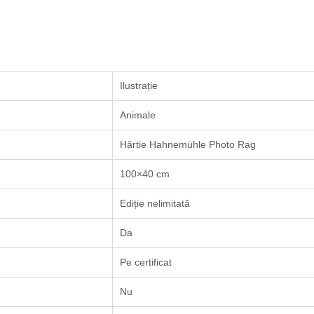
Ilustrație
Animale
Hârtie Hahnemühle Photo Rag
100×40 cm
Ediție nelimitată
Da
Pe certificat
Nu