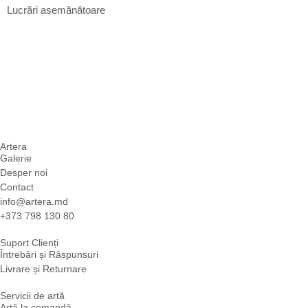
Lucrări asemănătoare
Artera
Galerie
Desper noi
Contact
info@artera.md
+373 798 130 80
Suport Clienți
Întrebări și Răspunsuri
Livrare și Returnare
Servicii de artă
Artă la comandă