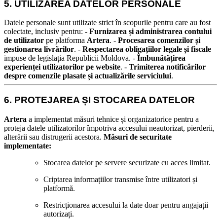
5. UTILIZAREA DATELOR PERSONALE
Datele personale sunt utilizate strict în scopurile pentru care au fost
colectate, inclusiv pentru:
-
Furnizarea și administrarea contului
de utilizator
pe platforma
Artera
. -
Procesarea comenzilor și
gestionarea livrărilor
. -
Respectarea obligațiilor legale și fiscale
impuse de legislația Republicii Moldova. -
Îmbunătățirea
experienței utilizatorilor pe website
. -
Trimiterea notificărilor
despre comenzile plasate și actualizările serviciului
.
6. PROTEJAREA ȘI STOCAREA DATELOR
Artera
a implementat măsuri tehnice și organizatorice pentru a
proteja datele utilizatorilor împotriva accesului neautorizat, pierderii,
alterării sau distrugerii acestora.
Măsuri de securitate
implementate:
Stocarea datelor pe servere securizate cu acces limitat.
Criptarea informațiilor transmise între utilizatori și
platformă.
Restricționarea accesului la date doar pentru angajații
autorizați.