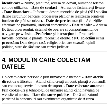
identificare
– Nume, prenume, adresă de e-mail, număr de telefon,
cont de utilizator. -
Date de contact
– Adresa de facturare și livrare.
-
Date financiare
– Informații despre metodele de plată (NU stocăm
datele cardurilor bancare, procesarea plăților se realizează printr-un
furnizor de plăți securizat). -
Date despre tranzacții
– Achizițiile
efectuate pe platformă, istoricul comenzilor. -
Date tehnice
– Adresa
IP, tipul browserului, sistemul de operare și comportamentul de
navigare pe website. -
Preferințe și interacțiuni
– Produsele
favorite, comenzile plasate, recenziile oferite.
! NU colectăm și nu
procesăm:
Date despre rasă, religie, orientare sexuală, opinii
politice, stare de sănătate sau cazier judiciar.
4. MODUL ÎN CARE COLECTĂM
DATELE
Colectăm datele personale prin următoarele metode:
-
Date oferite
direct de utilizator
– Atunci când creați un cont, plasați o comandă
sau contactați serviciul nostru de suport.
-
Date colectate automat
–
Prin cookie-uri și tehnologii de urmărire atunci când navigați pe
website-ul nostru.
-
Date din surse publice
– Dacă utilizatorul
participă la concursuri sau evenimente organizate de
Artera
.