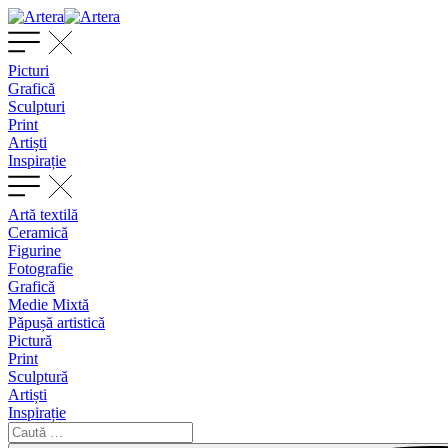
Picturi
Grafică
Sculpturi
Print
Artiști
Inspirație
Artă textilă
Ceramică
Figurine
Fotografie
Grafică
Medie Mixtă
Păpușă artistică
Pictură
Print
Sculptură
Artiști
Inspirație