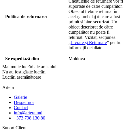
Cheltuielile de returnare vor fi
suportate de către cumpărător.
Obiectul trebuie returnat în
Politica de returnare:
același ambalaj în care a fost
primit și bine securizat. Un
obiect deteriorat de către
cumpărător nu poate fi
returnat. Vizitați secțiunea
„
Livrare și Returnare
” pentru
informații detaliate.
Se expediază din:
Moldova
Mai multe lucrări ale artistului
Nu au fost găsite lucrări
Lucrări asemănătoare
Artera
Galerie
Desper noi
Contact
info@artera.md
+373 798 130 80
Suport Clienți