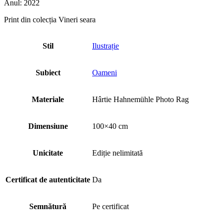
Anul: 2022
Print din colecția Vineri seara
Stil
Ilustrație
Subiect
Oameni
Materiale
Hârtie Hahnemühle Photo Rag
Dimensiune
100×40 cm
Unicitate
Ediție nelimitată
Certificat de autenticitate
Da
Semnătură
Pe certificat