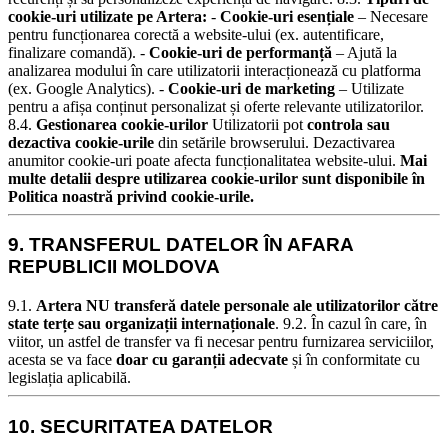
cookie-uri utilizate pe Artera:
-
Cookie-uri esențiale
– Necesare
pentru funcționarea corectă a website-ului (ex. autentificare,
finalizare comandă). -
Cookie-uri de performanță
– Ajută la
analizarea modului în care utilizatorii interacționează cu platforma
(ex. Google Analytics). -
Cookie-uri de marketing
– Utilizate
pentru a afișa conținut personalizat și oferte relevante utilizatorilor.
8.4.
Gestionarea cookie-urilor
Utilizatorii pot
controla sau
dezactiva cookie-urile
din setările browserului. Dezactivarea
anumitor cookie-uri poate afecta funcționalitatea website-ului.
Mai
multe detalii despre utilizarea cookie-urilor sunt disponibile în
Politica noastră privind cookie-urile.
9. TRANSFERUL DATELOR ÎN AFARA
REPUBLICII MOLDOVA
9.1.
Artera NU transferă datele personale ale utilizatorilor către
state terțe sau organizații internaționale
.
9.2. În cazul în care, în
viitor, un astfel de transfer va fi necesar pentru furnizarea serviciilor,
acesta se va face
doar cu garanții adecvate
și în conformitate cu
legislația aplicabilă.
10. SECURITATEA DATELOR