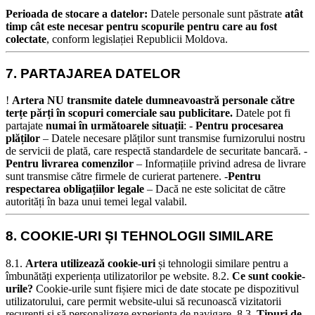
Perioada de stocare a datelor:
Datele personale sunt păstrate
atât
timp cât este necesar pentru scopurile pentru care au fost
colectate
, conform legislației Republicii Moldova.
7. PARTAJAREA DATELOR
!
Artera NU transmite datele dumneavoastră personale către
terțe părți în scopuri comerciale sau publicitare.
Datele pot fi
partajate
numai în următoarele situații
: -
Pentru procesarea
plăților
– Datele necesare plăților sunt transmise furnizorului nostru
de servicii de plată, care respectă standardele de securitate bancară. -
Pentru livrarea comenzilor
– Informațiile privind adresa de livrare
sunt transmise către firmele de curierat partenere. -
Pentru
respectarea obligațiilor legale
– Dacă ne este solicitat de către
autorități în baza unui temei legal valabil.
8. COOKIE-URI ȘI TEHNOLOGII SIMILARE
8.1.
Artera utilizează cookie-uri
și tehnologii similare pentru a
îmbunătăți experiența utilizatorilor pe website.
8.2.
Ce sunt cookie-
urile?
Cookie-urile sunt fișiere mici de date stocate pe dispozitivul
utilizatorului, care permit website-ului să recunoască vizitatorii
recurenți și să personalizeze experiența de navigare.
8.3.
Tipuri de