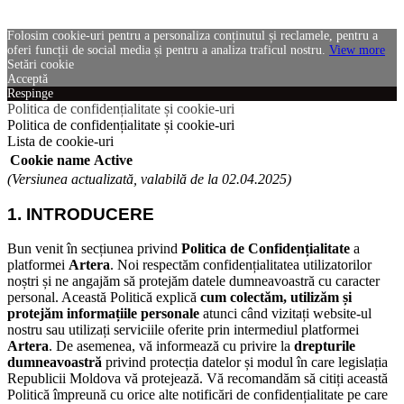
Folosim cookie-uri pentru a personaliza conținutul și reclamele, pentru a
oferi funcții de social media și pentru a analiza traficul nostru.
View more
Setări cookie
Acceptă
Respinge
Politica de confidențialitate și cookie-uri
Politica de confidențialitate și cookie-uri
Lista de cookie-uri
Cookie name
Active
(Versiunea actualizată, valabilă de la 02.04.2025)
1. INTRODUCERE
Bun venit în secțiunea privind
Politica de Confidențialitate
a
platformei
Artera
. Noi respectăm confidențialitatea utilizatorilor
noștri și ne angajăm să protejăm datele dumneavoastră cu caracter
personal.
Această Politică explică
cum colectăm, utilizăm și
protejăm informațiile personale
atunci când vizitați website-ul
nostru sau utilizați serviciile oferite prin intermediul platformei
Artera
.
De asemenea, vă informează cu privire la
drepturile
dumneavoastră
privind protecția datelor și modul în care legislația
Republicii Moldova vă protejează.
Vă recomandăm să citiți această
Politică împreună cu orice alte notificări de confidențialitate pe care