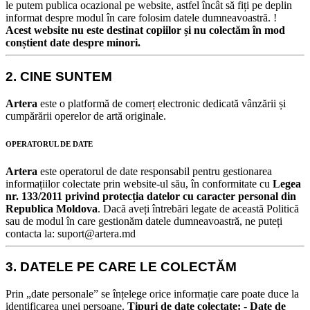
le putem publica ocazional pe website, astfel încât să fiți pe deplin
informat despre modul în care folosim datele dumneavoastră.
!
Acest website nu este destinat copiilor și nu colectăm în mod
conștient date despre minori.
2. CINE SUNTEM
Artera
este o platformă de comerț electronic dedicată vânzării și
cumpărării operelor de artă originale.
OPERATORUL DE DATE
Artera
este operatorul de date responsabil pentru gestionarea
informațiilor colectate prin website-ul său, în conformitate cu
Legea
nr. 133/2011 privind protecția datelor cu caracter personal din
Republica Moldova
.
Dacă aveți întrebări legate de această Politică
sau de modul în care gestionăm datele dumneavoastră, ne puteți
contacta la: suport@artera.md
3. DATELE PE CARE LE COLECTĂM
Prin „date personale” se înțelege orice informație care poate duce la
identificarea unei persoane.
Tipuri de date colectate:
-
Date de