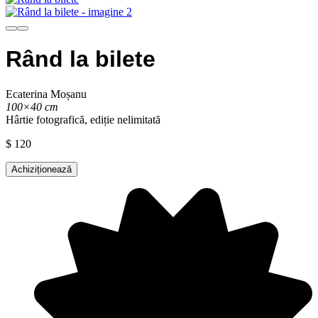
Rând la bilete
Ecaterina Moșanu
100×40 cm
Hârtie fotografică, ediție nelimitată
$
120
Achiziționează