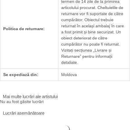
termen de 14 zile de la primirea
articolului procurat. Cheltuielile de
returnare vor fi suportate de către
cumpărător. Obiectul trebuie
returnat în același ambalaj în care
Politica de returnare:
a fost primit și bine securizat. Un
obiect deteriorat de către
cumpărător nu poate fi returnat.
Vizitați secțiunea „
Livrare și
Returnare
” pentru informații
detaliate.
Se expediază din:
Moldova
Mai multe lucrări ale artistului
Nu au fost găsite lucrări
Lucrări asemănătoare