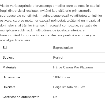
Vis de vară surprinde efervescența emoțiilor care se nasc în spațiul
fragil dintre vis și realitate, invitând la o călătorie prin straturile
suprapuse ale conștiinței. Imaginea sugerează volatilitatea amintirilor
estivale, care se metamorfozează neîncetat, alcătuind un mozaic al
dorințelor și al trăirilor intense. În această compoziție, senzația de
multiplicare subliniază multitudinea de ipostaze interioare,
transformând fotografia într-o manifestare poetică a euforiei și a
nostalgiei tipice verii.
Stil
Expresionism
Subiect
Portret
Materiale
Hârtie Canon Pro Platinum
Dimensiune
100×30 cm
Unicitate
Ediție limitată de 5 ex.
Certificat de autenticitate
Da