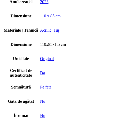
Anul creației
2023
Dimensiune
110 х 85 cm
Materiale | Tehnică
Acrilic
,
Tuș
Dimensiune
110x85x1.5 cm
Unicitate
Original
Certificat de
Da
autenticitate
Semnătură
Pe față
Gata de agățat
Nu
Înramat
Nu