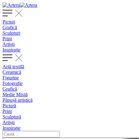
Picturi
Grafică
Sculpturi
Print
Artiști
Inspirație
Artă textilă
Ceramică
Figurine
Fotografie
Grafică
Medie Mixtă
Păpușă artistică
Pictură
Print
Sculptură
Artiști
Inspirație