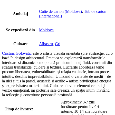
Cutie de carton (Moldova)
,
Tub de carton
Ambalaj
(Internațional)
Se expediază din
Moldova
Culoare
Albastru
,
Gri
Cristina Golovatic
este o artistă vizuală orientată spre abstracție, cu o
bază în design arhitectural. Practica sa explorează transformările
interioare și dinamica emoțională printr-un limbaj fluid, construit din
straturi translucide, culoare și textură. Lucrările abordează teme
precum libertatea, vulnerabilitatea și relația cu sinele, într-un proces
intuitiv, deschis imprevizibilului. Utilizând o varietate de medii – de
la ulei și tuș la pastel, acuarelă și acrilic – artista privilegiază energia
și expresivitatea materialului. Culoarea devine element central și
vector emoțional, iar picturile sale creează un spațiu intim, invitând
la reflecție și conexiune personală profundă.
Aproximativ 3-7 zile
lucrătoare pentru livrări
Timp de livrare:
interne, 10-14 zile lucrătoare