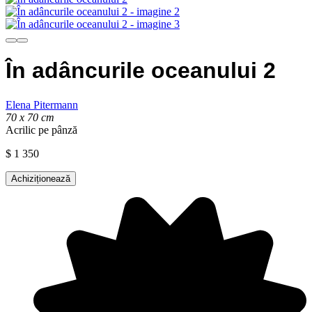
În adâncurile oceanului 2
Elena Pitermann
70 x 70 cm
Acrilic pe pânză
$
1 350
Achiziționează