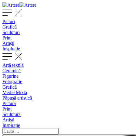
Picturi
Grafică
Sculpturi
Print
Artiști
Inspirație
Artă textilă
Ceramică
Figurine
Fotografie
Grafică
Medie Mixtă
Păpușă artistică
Pictură
Print
Sculptură
Artiști
Inspirație