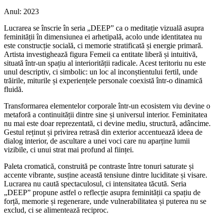
Anul: 2023
Lucrarea se înscrie în seria „DEEP” ca o meditație vizuală asupra
feminității în dimensiunea ei arhetipală, acolo unde identitatea nu
este construcție socială, ci memorie stratificată și energie primară.
Artista investighează figura Femeii ca entitate liberă și intuitivă,
situată într-un spațiu al interiorității radicale. Acest teritoriu nu este
unul descriptiv, ci simbolic: un loc al inconștientului fertil, unde
trăirile, miturile și experiențele personale coexistă într-o dinamică
fluidă.
Transformarea elementelor corporale într-un ecosistem viu devine o
metaforă a continuității dintre sine și universul interior. Feminitatea
nu mai este doar reprezentată, ci devine mediu, structură, adâncime.
Gestul reținut și privirea retrasă din exterior accentuează ideea de
dialog interior, de ascultare a unei voci care nu aparține lumii
vizibile, ci unui strat mai profund al ființei.
Paleta cromatică, construită pe contraste între tonuri saturate și
accente vibrante, susține această tensiune dintre luciditate și visare.
Lucrarea nu caută spectaculosul, ci intensitatea tăcută. Seria
„DEEP” propune astfel o reflecție asupra feminității ca spațiu de
forță, memorie și regenerare, unde vulnerabilitatea și puterea nu se
exclud, ci se alimentează reciproc.