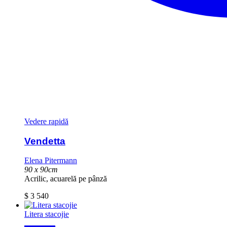
Vedere rapidă
Vendetta
Elena Pitermann
90 x 90cm
Acrilic, acuarelă pe pânză
$
3 540
Litera stacojie