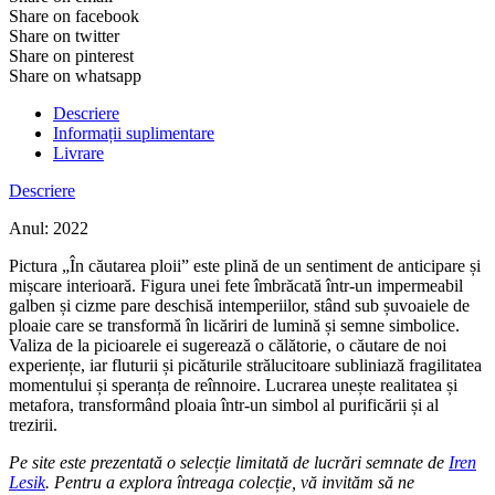
Share on facebook
Share on twitter
Share on pinterest
Share on whatsapp
Descriere
Informații suplimentare
Livrare
Descriere
Anul: 2022
Pictura „În căutarea ploii” este plină de un sentiment de anticipare și
mișcare interioară. Figura unei fete îmbrăcată într-un impermeabil
galben și cizme pare deschisă intemperiilor, stând sub șuvoaiele de
ploaie care se transformă în licăriri de lumină și semne simbolice.
Valiza de la picioarele ei sugerează o călătorie, o căutare de noi
experiențe, iar fluturii și picăturile strălucitoare subliniază fragilitatea
momentului și speranța de reînnoire. Lucrarea unește realitatea și
metafora, transformând ploaia într-un simbol al purificării și al
trezirii.
Pe site este prezentată o selecție limitată de lucrări semnate de
Iren
Lesik
. Pentru a explora întreaga colecție, vă invităm să ne