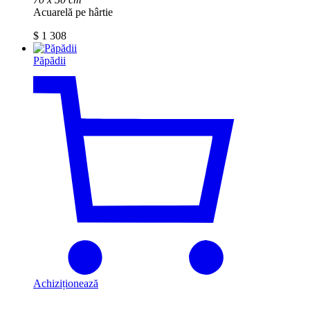
Acuarelă pe hârtie
$
1 308
Păpădii
Achiziționează