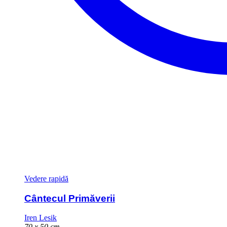
Vedere rapidă
Cântecul Primăverii
Iren Lesik
70 x 50 cm