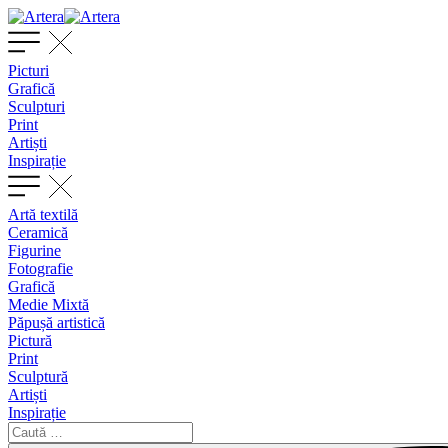
Picturi
Grafică
Sculpturi
Print
Artiști
Inspirație
Artă textilă
Ceramică
Figurine
Fotografie
Grafică
Medie Mixtă
Păpușă artistică
Pictură
Print
Sculptură
Artiști
Inspirație