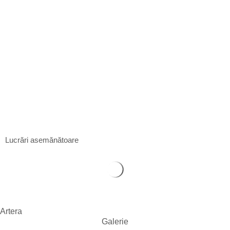
Daria Cuznețova
35 x 50 cm
Ulei pe pânză
$
180
2cb
Daria Cuznețova
140 x 100 cm
Ulei pe pânză
$
1 080
Lucrări asemănătoare
Artera
Galerie