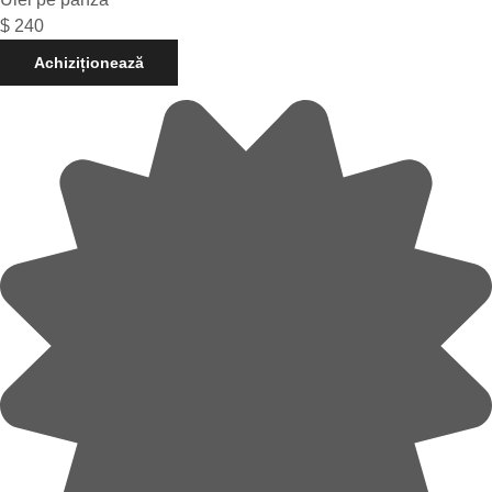
$
240
Achiziționează