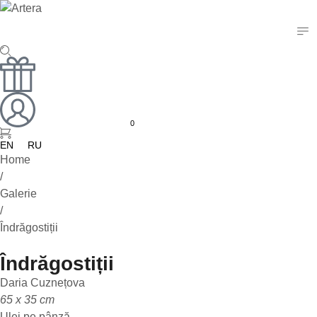
0
EN
RU
Home
/
Galerie
/
Îndrăgostiții
Îndrăgostiții
Daria Cuznețova
65 x 35 cm
Ulei pe pânză