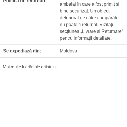
Politica de returnare:
ambalaj în care a fost primit și
bine securizat. Un obiect
deteriorat de către cumpărător
nu poate fi returnat. Vizitați
secțiunea „
Livrare și Returnare
”
pentru informații detaliate.
Se expediază din:
Moldova
Mai multe lucrări ale artistului
Dimineața după copilărie
Daria Cuznețova
30 х 25 cm
Ulei pe pânză
$
180
Pisica roșcată a fugit de acasă
Daria Cuznețova