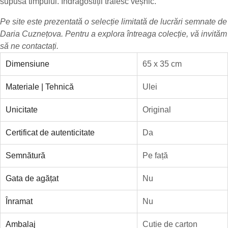
supusă timpului. Îndrăgostiții trăiesc veșnic.
Pe site este prezentată o selecție limitată de lucrări semnate de
Daria Cuznețova
. Pentru a explora întreaga colecție, vă invităm
să ne
contactați
.
Dimensiune
65 x 35 cm
Materiale | Tehnică
Ulei
Unicitate
Original
Certificat de autenticitate
Da
Semnătură
Pe față
Gata de agățat
Nu
Înramat
Nu
Ambalaj
Cutie de carton