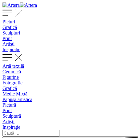
Picturi
Grafică
Sculpturi
Print
Artiști
Inspirație
Artă textilă
Ceramică
Figurine
Fotografie
Grafică
Medie Mixtă
Păpușă artistică
Pictură
Print
Sculptură
Artiști
Inspirație