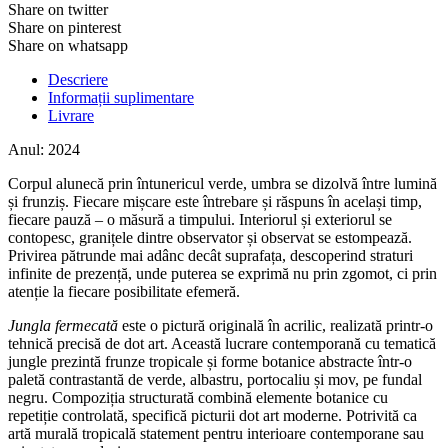
Share on twitter
Share on pinterest
Share on whatsapp
Descriere
Informații suplimentare
Livrare
Anul: 2024
Corpul alunecă prin întunericul verde, umbra se dizolvă între lumină
și frunziș. Fiecare mișcare este întrebare și răspuns în același timp,
fiecare pauză – o măsură a timpului. Interiorul și exteriorul se
contopesc, granițele dintre observator și observat se estompează.
Privirea pătrunde mai adânc decât suprafața, descoperind straturi
infinite de prezență, unde puterea se exprimă nu prin zgomot, ci prin
atenție la fiecare posibilitate efemeră.
Jungla fermecată
este o pictură originală în acrilic, realizată printr-o
tehnică precisă de dot art. Această lucrare contemporană cu tematică
jungle prezintă frunze tropicale și forme botanice abstracte într-o
paletă contrastantă de verde, albastru, portocaliu și mov, pe fundal
negru. Compoziția structurată combină elemente botanice cu
repetiție controlată, specifică picturii dot art moderne. Potrivită ca
artă murală tropicală statement pentru interioare contemporane sau