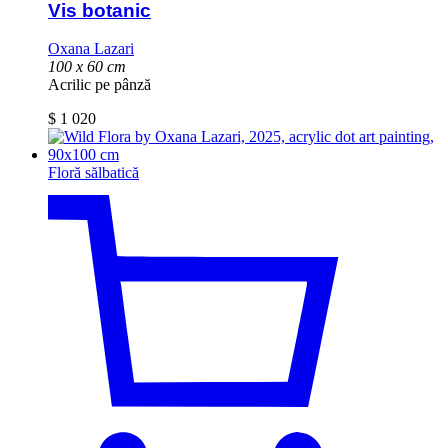
Vis botanic
Oxana Lazari
100 x 60 cm
Acrilic pe pânză
$
1 020
Floră sălbatică