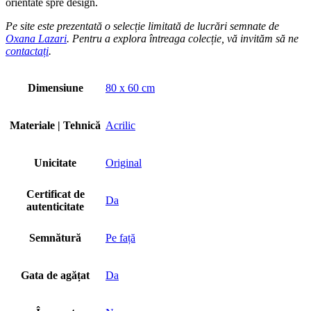
orientate spre design.
Pe site este prezentată o selecție limitată de lucrări semnate de
Oxana Lazari
. Pentru a explora întreaga colecție, vă invităm să ne
contactați
.
Dimensiune
80 x 60 cm
Materiale | Tehnică
Acrilic
Unicitate
Original
Certificat de
Da
autenticitate
Semnătură
Pe față
Gata de agățat
Da