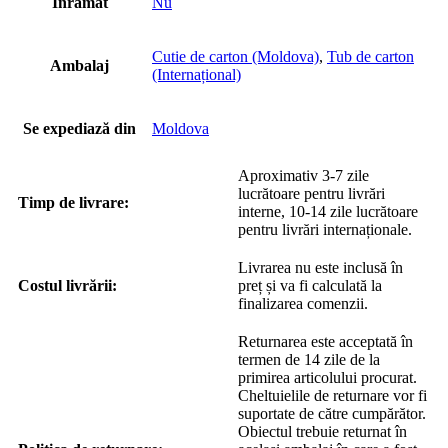
Înramat
Nu
Cutie de carton (Moldova)
,
Tub de carton
Ambalaj
(Internațional)
Se expediază din
Moldova
Aproximativ 3-7 zile
lucrătoare pentru livrări
Timp de livrare:
interne, 10-14 zile lucrătoare
pentru livrări internaționale.
Livrarea nu este inclusă în
Costul livrării:
preț și va fi calculată la
finalizarea comenzii.
Returnarea este acceptată în
termen de 14 zile de la
primirea articolului procurat.
Cheltuielile de returnare vor fi
suportate de către cumpărător.
Obiectul trebuie returnat în