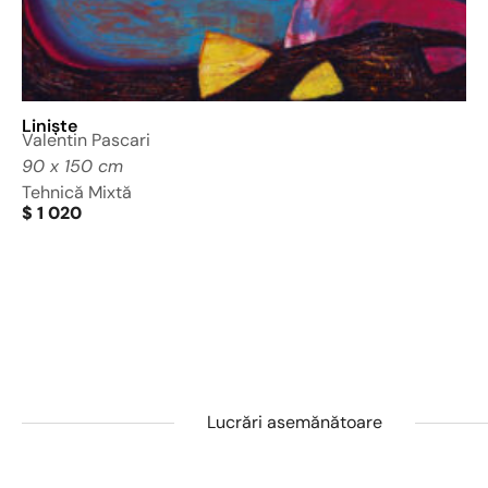
Liniște
C
Valentin Pascari
V
90 x 150 cm
1
Tehnică Mixtă
A
$
1 020
$
Lucrări asemănătoare