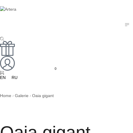
0
EN
RU
Home
Galerie
Oaia gigant
/
/
Oaia gigant