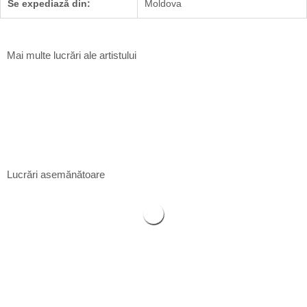
Se expediază din:
Moldova
Mai multe lucrări ale artistului
Păsări
Gheorghii Diaconu
26×17 cm
Aquaforte
$
600
Lucrări asemănătoare