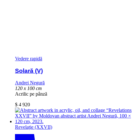
Vedere rapidă
Solară (V)
Andrei Negură
120 x 100 cm
Acrilic pe pânză
$
4 920
Revelație (XXVII)