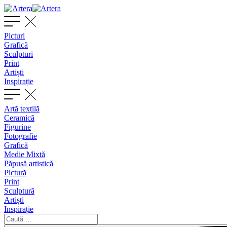
Picturi
Grafică
Sculpturi
Print
Artiști
Inspirație
Artă textilă
Ceramică
Figurine
Fotografie
Grafică
Medie Mixtă
Păpușă artistică
Pictură
Print
Sculptură
Artiști
Inspirație