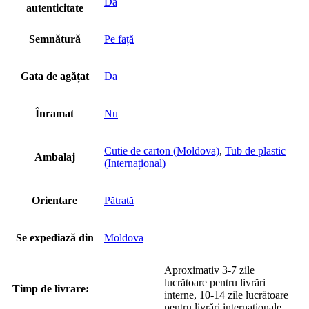
Da
autenticitate
Semnătură
Pe față
Gata de agățat
Da
Înramat
Nu
Cutie de carton (Moldova)
,
Tub de plastic
Ambalaj
(Internațional)
Orientare
Pătrată
Se expediază din
Moldova
Aproximativ 3-7 zile
lucrătoare pentru livrări
Timp de livrare:
interne, 10-14 zile lucrătoare
pentru livrări internaționale.