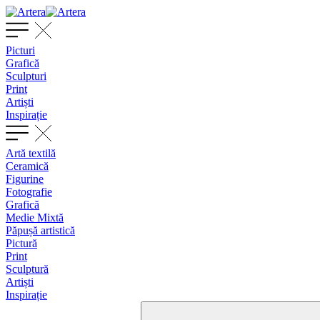
Picturi
Grafică
Sculpturi
Print
Artiști
Inspirație
Artă textilă
Ceramică
Figurine
Fotografie
Grafică
Medie Mixtă
Păpușă artistică
Pictură
Print
Sculptură
Artiști
Inspirație