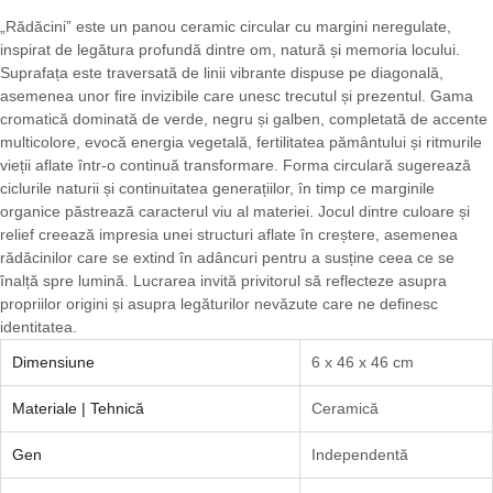
„Rădăcini” este un panou ceramic circular cu margini neregulate,
inspirat de legătura profundă dintre om, natură și memoria locului.
Suprafața este traversată de linii vibrante dispuse pe diagonală,
asemenea unor fire invizibile care unesc trecutul și prezentul. Gama
cromatică dominată de verde, negru și galben, completată de accente
multicolore, evocă energia vegetală, fertilitatea pământului și ritmurile
vieții aflate într-o continuă transformare. Forma circulară sugerează
ciclurile naturii și continuitatea generațiilor, în timp ce marginile
organice păstrează caracterul viu al materiei. Jocul dintre culoare și
relief creează impresia unei structuri aflate în creștere, asemenea
rădăcinilor care se extind în adâncuri pentru a susține ceea ce se
înalță spre lumină. Lucrarea invită privitorul să reflecteze asupra
propriilor origini și asupra legăturilor nevăzute care ne definesc
identitatea.
Dimensiune
6 x 46 x 46 cm
Materiale | Tehnică
Ceramică
Gen
Independentă