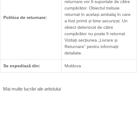
returnare vor fi suportate de către
cumpărător. Obiectul trebuie
returnat în același ambalaj în care
Politica de returnare:
a fost primit și bine securizat. Un
obiect deteriorat de către
cumpărător nu poate fi returnat.
Vizitați secțiunea „
Livrare și
Returnare
” pentru informații
detaliate.
Se expediază din:
Moldova
Mai multe lucrări ale artistului
Forța universului
Mariana Carp
3 x 46 x 46 cm
Ceramică
$
1 500