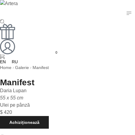
0
EN
RU
Home
Galerie
Manifest
/
/
Manifest
Daria Lupan
55 x 55 cm
Ulei pe pânză
$
420
Achiziționează