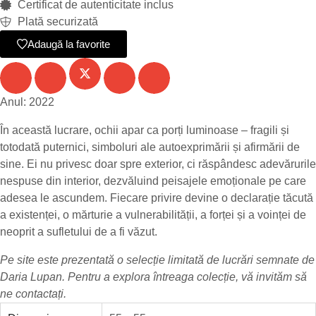
Certificat de autenticitate inclus
Plată securizată
Adaugă la favorite
Anul: 2022
În această lucrare, ochii apar ca porți luminoase – fragili și
totodată puternici, simboluri ale autoexprimării și afirmării de
sine. Ei nu privesc doar spre exterior, ci răspândesc adevărurile
nespuse din interior, dezvăluind peisajele emoționale pe care
adesea le ascundem. Fiecare privire devine o declarație tăcută
a existenței, o mărturie a vulnerabilității, a forței și a voinței de
neoprit a sufletului de a fi văzut.
Pe site este prezentată o selecție limitată de lucrări semnate de
Daria Lupan
. Pentru a explora întreaga colecție, vă invităm să
ne
contactați
.