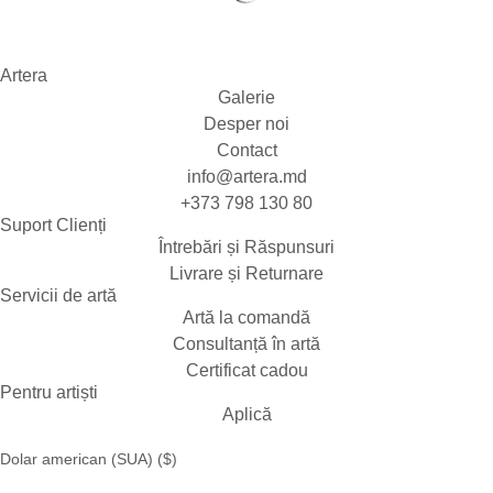
Artera
Galerie
Desper noi
Contact
info@artera.md
+373 798 130 80
Suport Clienți
Întrebări și Răspunsuri
Livrare și Returnare
Servicii de artă
Artă la comandă
Consultanță în artă
Certificat cadou
Pentru artiști
Aplică
Dolar american (SUA) ($)