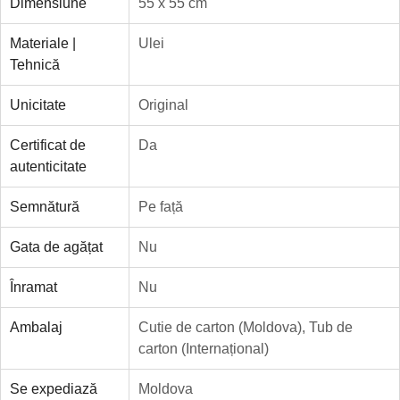
Dimensiune
55 x 55 cm
Materiale |
Ulei
Tehnică
Unicitate
Original
Certificat de
Da
autenticitate
Semnătură
Pe față
Gata de agățat
Nu
Înramat
Nu
Ambalaj
Cutie de carton (Moldova)
,
Tub de
carton (Internațional)
Se expediază
Moldova