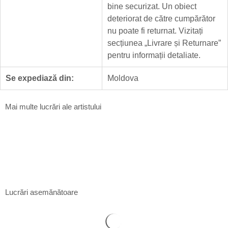
bine securizat. Un obiect
deteriorat de către cumpărător
nu poate fi returnat. Vizitați
secțiunea „
Livrare și Returnare
”
pentru informații detaliate.
Se expediază din:
Moldova
Mai multe lucrări ale artistului
Prieteni
Daria Lupan
100 x 70 cm
Acrilic pe pânză
$
360
Lucrări asemănătoare