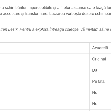
ra schimbărilor imperceptibile și a firelor ascunse care leagă lu
ct de acceptare și transformare. Lucrarea vorbește despre schimbăr
e
Iren Lesik
. Pentru a explora întreaga colecție, vă invităm să ne
Acuarelă
Original
Da
Pe față
Nu
Nu