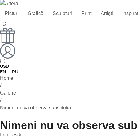
Picturi
Grafică
Sculpturi
Print
Artiști
Inspira
USD
EN
RU
Home
/
Galerie
/
Nimeni nu va observa substituţia
Nimeni nu va observa subs
Iren Lesik