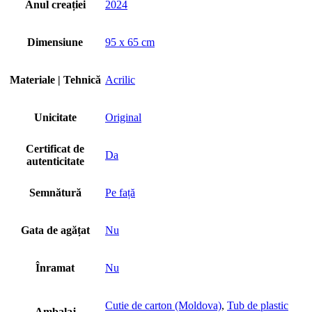
Anul creației
2024
Dimensiune
95 x 65 cm
Materiale | Tehnică
Acrilic
Unicitate
Original
Certificat de
Da
autenticitate
Semnătură
Pe față
Gata de agățat
Nu
Înramat
Nu
Cutie de carton (Moldova)
,
Tub de plastic
Ambalaj