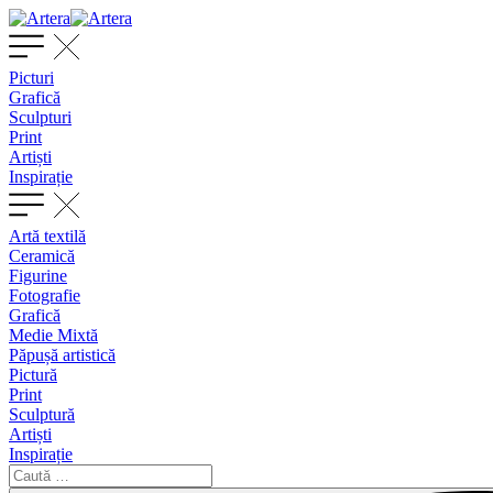
Picturi
Grafică
Sculpturi
Print
Artiști
Inspirație
Artă textilă
Ceramică
Figurine
Fotografie
Grafică
Medie Mixtă
Păpușă artistică
Pictură
Print
Sculptură
Artiști
Inspirație