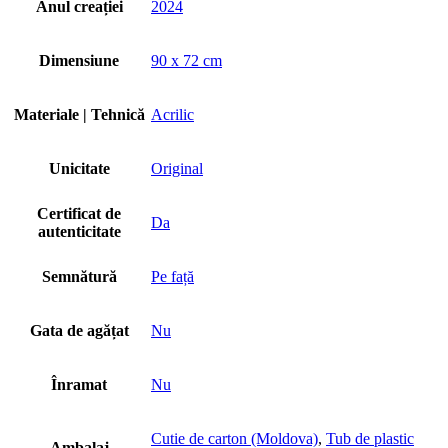
Anul creației
2024
Dimensiune
90 x 72 cm
Materiale | Tehnică
Acrilic
Unicitate
Original
Certificat de
Da
autenticitate
Semnătură
Pe față
Gata de agățat
Nu
Înramat
Nu
Cutie de carton (Moldova)
,
Tub de plastic
Ambalaj