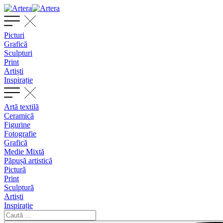
Picturi
Grafică
Sculpturi
Print
Artiști
Inspirație
Artă textilă
Ceramică
Figurine
Fotografie
Grafică
Medie Mixtă
Păpușă artistică
Pictură
Print
Sculptură
Artiști
Inspirație