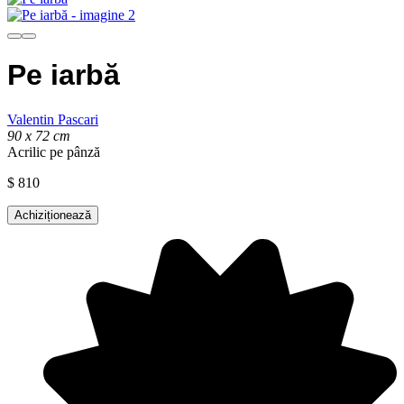
Pe iarbă
Valentin Pascari
90 x 72 cm
Acrilic pe pânză
$
810
Achiziționează